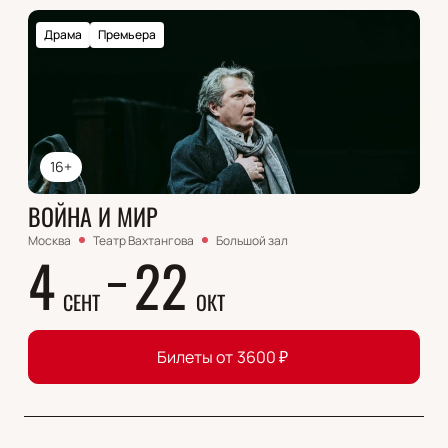
Драма
Премьера
16+
ВОЙНА И МИР
Москва
Театр Вахтангова
Большой зал
4
22
СЕНТ
ОКТ
Билеты от
3600
₽