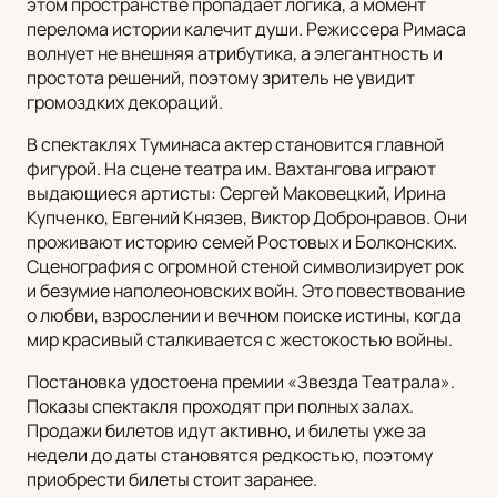
этом пространстве пропадает логика, а момент
перелома истории калечит души. Режиссера Римаса
волнует не внешняя атрибутика, а элегантность и
простота решений, поэтому зритель не увидит
громоздких декораций.
В спектаклях Туминаса актер становится главной
фигурой. На сцене театра им. Вахтангова играют
выдающиеся артисты: Сергей Маковецкий, Ирина
Купченко, Евгений Князев, Виктор Добронравов. Они
проживают историю семей Ростовых и Болконских.
Сценография с огромной стеной символизирует рок
и безумие наполеоновских войн. Это повествование
о любви, взрослении и вечном поиске истины, когда
мир красивый сталкивается с жестокостью войны.
Постановка удостоена премии «Звезда Театрала».
Показы спектакля проходят при полных залах.
Продажи билетов идут активно, и билеты уже за
недели до даты становятся редкостью, поэтому
приобрести билеты стоит заранее.