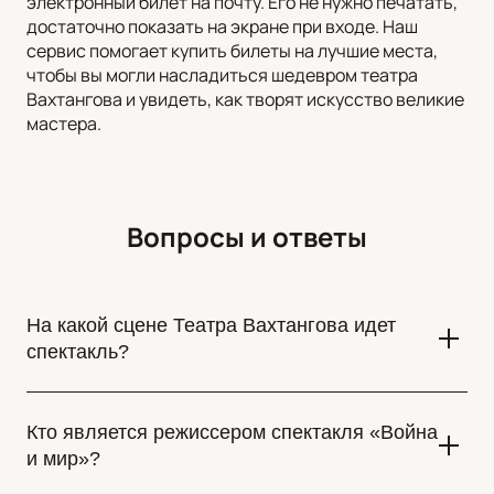
электронный билет на почту. Его не нужно печатать,
достаточно показать на экране при входе. Наш
сервис помогает купить билеты на лучшие места,
чтобы вы могли насладиться шедевром театра
Вахтангова и увидеть, как творят искусство великие
мастера.
Вопросы и ответы
На какой сцене Театра Вахтангова идет
спектакль?
Спектакль «Война и мир» идет на Исторической сцене
Театра имени Евгения Вахтангова, расположенной по
Кто является режиссером спектакля «Война
адресу: улица Арбат, дом 26.
и мир»?