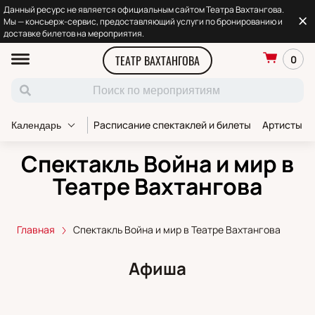
Данный ресурс не является официальным сайтом Театра Вахтангова.
Мы — консьерж-сервис, предоставляющий услуги по бронированию и
доставке билетов на мероприятия.
ТЕАТР ВАХТАНГОВА
0
Расписание спектаклей и билеты
Артисты т
Календарь
Спектакль Война и мир в
Театре Вахтангова
Главная
Спектакль Война и мир в Театре Вахтангова
Афиша