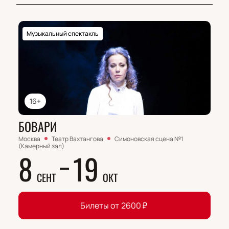
Музыкальный спектакль
16+
БОВАРИ
Москва
Театр Вахтангова
Симоновская сцена №1
(Камерный зал)
8
19
СЕНТ
ОКТ
Билеты от
2600
₽