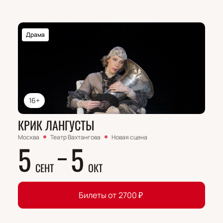
Драма
16+
КРИК ЛАНГУСТЫ
Москва
Театр Вахтангова
Новая сцена
5
5
СЕНТ
ОКТ
Билеты от
2700
₽