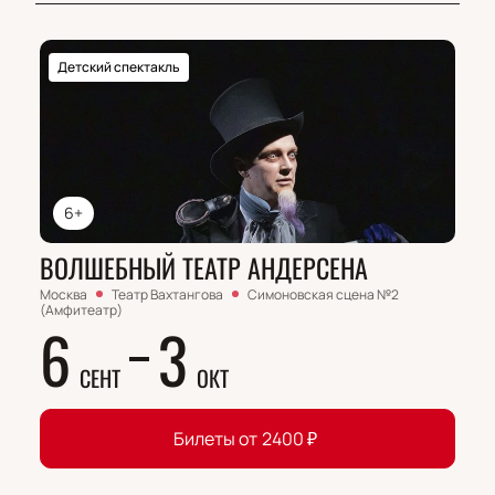
Детский спектакль
6+
ВОЛШЕБНЫЙ ТЕАТР АНДЕРСЕНА
Москва
Театр Вахтангова
Симоновская сцена №2
(Амфитеатр)
6
3
СЕНТ
ОКТ
Билеты от
2400
₽