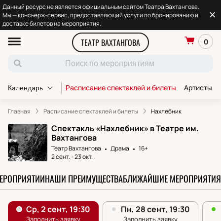
Данный ресурс не является официальным сайтом Театра Вахтангова.
Мы — консьерж-сервис, предоставляющий услуги по бронированию и
доставке билетов на мероприятия.
ТЕАТР ВАХТАНГОВА
0
Расписание спектаклей и билеты
Артисты т
Календарь
Главная
Расписание спектаклей и билеты
Нахлебник
Спектакль «Нахлебник» в Театре им.
Вахтангова
Театр Вахтангова
Драма
16+
2 сент.
-
23 окт.
МЕРОПРИЯТИИ
НАШИ ПРЕИМУЩЕСТВА
БЛИЖАЙШИЕ МЕРОПРИЯТИЯ