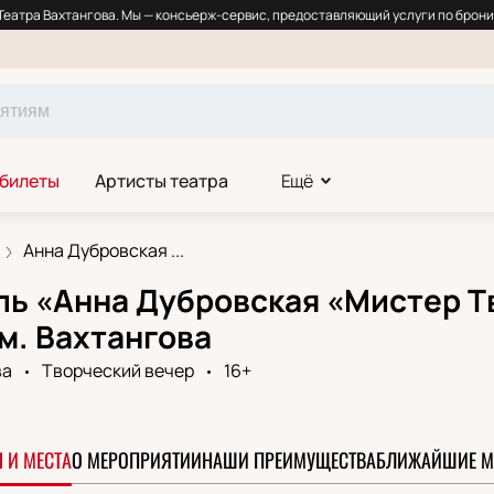
еатра Вахтангова. Мы — консьерж-сервис, предоставляющий услуги по брони
 билеты
Артисты театра
Ещё
Анна Дубровская ...
ь «Анна Дубровская «Мистер Тв
м. Вахтангова
ва
Творческий вечер
16+
 И МЕСТА
О МЕРОПРИЯТИИ
НАШИ ПРЕИМУЩЕСТВА
БЛИЖАЙШИЕ М