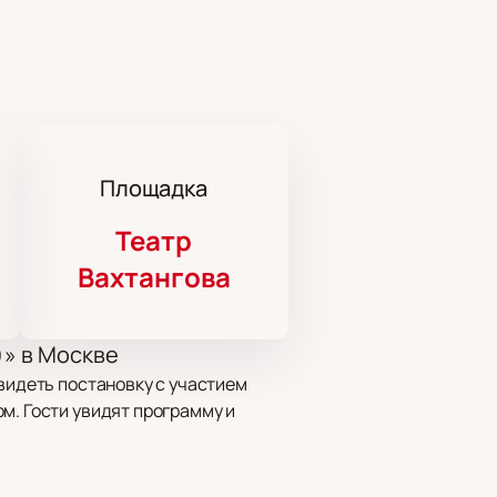
Площадка
Театр
Вахтангова
)» в Москве
увидеть постановку с участием
м. Гости увидят программу и