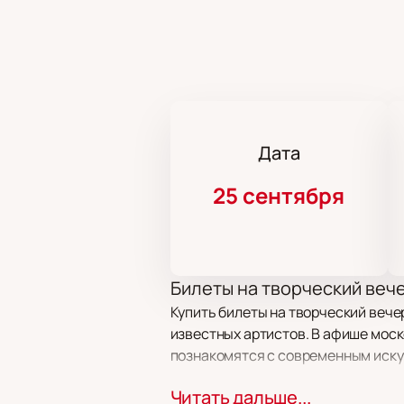
Дата
25 сентября
Билеты на творческий веч
Купить билеты на творческий вече
известных артистов. В афише моск
познакомятся с современным искус
Читать дальше...
Сюжет