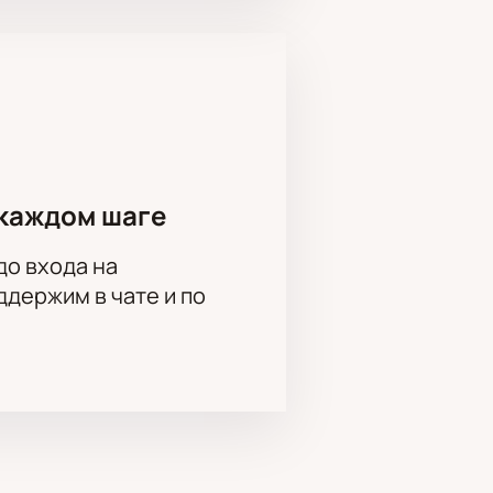
на нашем сайте. В разделе афиша
упна оплата онлайн и получение
ать места для групповых
ь места для корпоративных
каждом шаге
до входа на
держим в чате и по