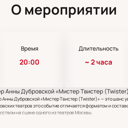
О мероприятии
Время
Длительность
20:00
~
2 часа
ер Анны Дубровской «Мистер Твистер (Twister
р Анны Дубровской «Мистер Твистер (Twister)» — это шанс 
овских театров это событие отличается форматом и составо
ством на сцене одного из театров Москвы.