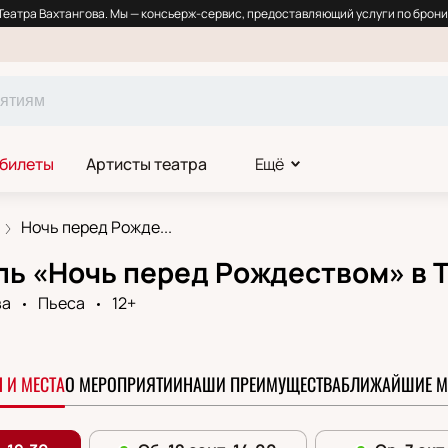
еатра Вахтангова. Мы — консьерж-сервис, предоставляющий услуги по брони
 билеты
Артисты театра
Ещё
Ночь перед Рожде...
ь «Ночь перед Рождеством» в Т
ва
Пьеса
12+
 И МЕСТА
О МЕРОПРИЯТИИ
НАШИ ПРЕИМУЩЕСТВА
БЛИЖАЙШИЕ М