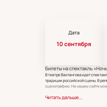
Дата
10 сентября
Билеты на спектакль «Ноч
В театре Вахтангова идет спектак
традиции российской сцены. В реп
сценографию. На нашем сайте мож
произведение на сцене.
Читать дальше...
Сюжет