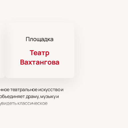
Площадка
Театр
Вахтангова
нное театральное искусство и
объединяет драму, музыку и
 увидеть классическое