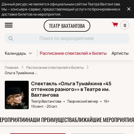
Данный ресурс не является официальным сайтом Театра Вахтангова.
Мы — консьерж-сервис, предоставляющий услуги по бронированию и
доставке билетов на мероприятия.
ТЕАТР ВАХТАНГОВА
0
Расписание спектаклей и билеты
Артисты т
Календарь
Главная
Расписание спектаклей и билеты
Ольга Тумайкина ...
Спектакль «Ольга Тумайкина «45
оттенков разного»» в Театре им.
Вахтангова
Театр Вахтангова
Творческий вечер
16+
19 сент.
-
20 окт.
МЕРОПРИЯТИИ
НАШИ ПРЕИМУЩЕСТВА
БЛИЖАЙШИЕ МЕРОПРИЯТИЯ