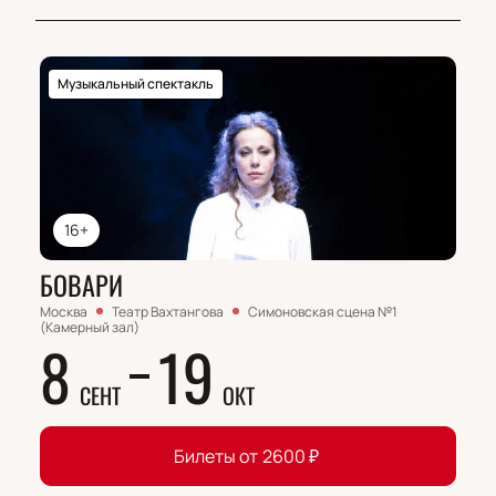
Музыкальный спектакль
16+
БОВАРИ
Москва
Театр Вахтангова
Симоновская сцена №1
(Камерный зал)
8
19
СЕНТ
ОКТ
Билеты от
2600
₽