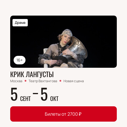
Драма
16+
КРИК ЛАНГУСТЫ
Москва
Театр Вахтангова
Новая сцена
5
5
СЕНТ
ОКТ
Билеты от
2700
₽