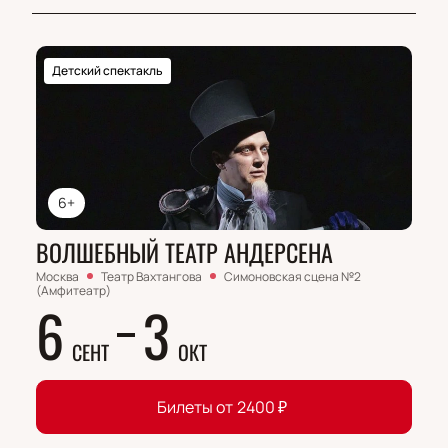
Детский спектакль
6+
ВОЛШЕБНЫЙ ТЕАТР АНДЕРСЕНА
Москва
Театр Вахтангова
Симоновская сцена №2
(Амфитеатр)
6
3
СЕНТ
ОКТ
Билеты от
2400
₽