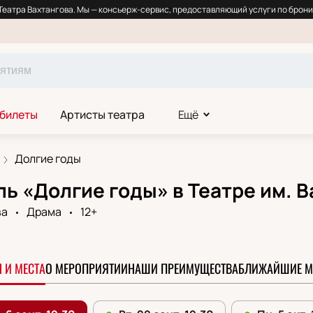
еатра Вахтангова. Мы — консьерж-сервис, предоставляющий услуги по брони
 билеты
Артисты театра
Ещё
Долгие годы
ь «Долгие годы» в Театре им. 
ва
Драма
12+
 И МЕСТА
О МЕРОПРИЯТИИ
НАШИ ПРЕИМУЩЕСТВА
БЛИЖАЙШИЕ М