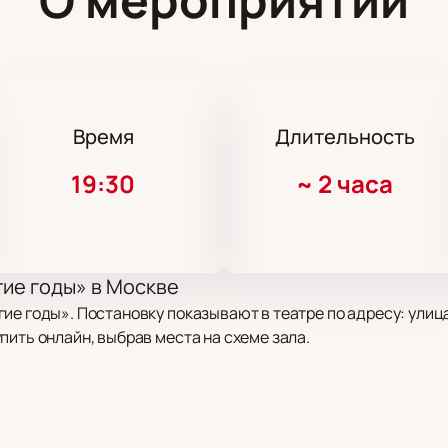
Время
Длительность
19:30
~
2 часа
гие годы» в Москве
ие годы». Постановку показывают в театре по адресу: улица
пить онлайн, выбрав места на схеме зала.
емье и преемственности поколений. Герои ищут взаимопоним
 современные взгляды на ценности и наследие.