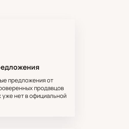
но архитектурой и оформлением
еста, узнать расписание и
редложения
ые предложения от
проверенных продавцов
х уже нет в официальной
ы. Для корпоративных клиентов