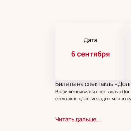
Дата
6 сентября
Билеты на спектакль «Дол
В афише появился спектакль «Долг
спектакль «Долгие годы» можно ку
Сюжет
Читать дальше...
В основе спектакля — история о с
традиции. Постановка показывает