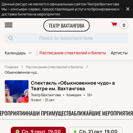
Данный ресурс не является официальным сайтом Театра Вахтангова.
Мы — консьерж-сервис, предоставляющий услуги по бронированию и
доставке билетов на мероприятия.
ТЕАТР ВАХТАНГОВА
0
Расписание спектаклей и билеты
Артисты т
Календарь
Главная
Расписание спектаклей и билеты
Обыкновенное чуд...
Спектакль «Обыкновенное чудо» в
Театре им. Вахтангова
Театр Вахтангова
Комедия
16+
9 сент.
-
21 окт.
МЕРОПРИЯТИИ
НАШИ ПРЕИМУЩЕСТВА
БЛИЖАЙШИЕ МЕРОПРИЯТИЯ