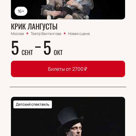
16+
КРИК ЛАНГУСТЫ
Москва
Театр Вахтангова
Новая сцена
5
5
СЕНТ
ОКТ
Билеты от
2700
₽
Детский спектакль