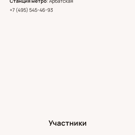
Станция метро
:
Арбатская
ложу для сотрудников или партнеров.
+7 (495) 545-46-93
Обратите внимание, возможна смена актёрского
состава.
Режиссёр:
Иван Поповски
Актёрский состав:
Владимир Логвинов, Яна
Соболевская, Елизавета Палкина, Николай
Романовский, Эюб Фараджев, Владислав
Демченко, Артур Иванов, Полина Рафеева,
Григорий Здоров, Юрий Красков, Олег Лопухов,
Юлия Рутберг, Мария Волкова, Анна Чумак,
Анастасия Джентилини, Данила Гнидо, Семён
Арзуманов, Сергей Пинегин, Вера Новикова, Ирина
Калистратова, Анна Ляхова, Сергей Барышев,
Михаил Коноваленков, Клим Кудашкин, Егор
Разливанов, Альбина Абрамова, Владимир
Участники
Симонов-мл.