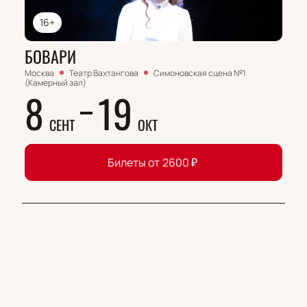
16+
БОВАРИ
Москва
Театр Вахтангова
Симоновская сцена №1
(Камерный зал)
8
19
СЕНТ
ОКТ
Билеты от
2600
₽