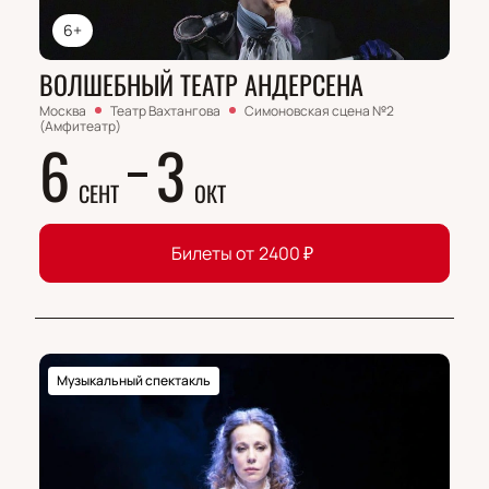
6+
ВОЛШЕБНЫЙ ТЕАТР АНДЕРСЕНА
Москва
Театр Вахтангова
Симоновская сцена №2
(Амфитеатр)
6
3
СЕНТ
ОКТ
Билеты от
2400
₽
Музыкальный спектакль