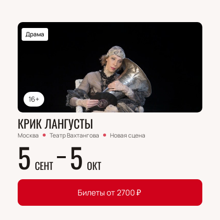
Драма
16+
КРИК ЛАНГУСТЫ
Москва
Театр Вахтангова
Новая сцена
5
5
СЕНТ
ОКТ
Билеты от
2700
₽