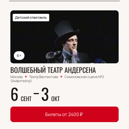
Детский спектакль
6+
ВОЛШЕБНЫЙ ТЕАТР АНДЕРСЕНА
Москва
Театр Вахтангова
Симоновская сцена №2
(Амфитеатр)
6
3
СЕНТ
ОКТ
Билеты от
2400
₽