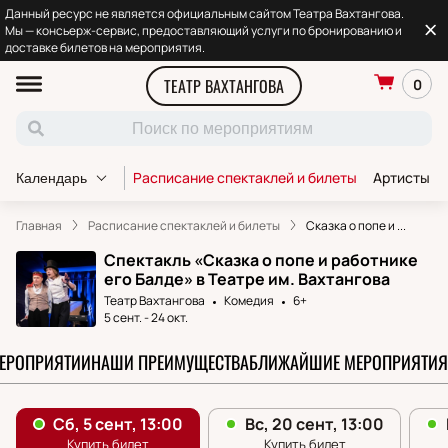
Данный ресурс не является официальным сайтом Театра Вахтангова.
Мы — консьерж-сервис, предоставляющий услуги по бронированию и
доставке билетов на мероприятия.
ТЕАТР ВАХТАНГОВА
0
Расписание спектаклей и билеты
Артисты т
Календарь
Главная
Расписание спектаклей и билеты
Cказка о попе и ...
Спектакль «Cказка о попе и работнике
его Балде» в Театре им. Вахтангова
Театр Вахтангова
Комедия
6+
5 сент.
-
24 окт.
МЕРОПРИЯТИИ
НАШИ ПРЕИМУЩЕСТВА
БЛИЖАЙШИЕ МЕРОПРИЯТИЯ