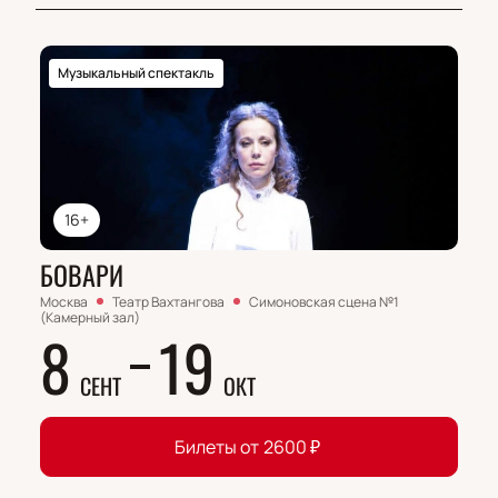
Музыкальный спектакль
16+
БОВАРИ
Москва
Театр Вахтангова
Симоновская сцена №1
(Камерный зал)
8
19
СЕНТ
ОКТ
Билеты от
2600
₽