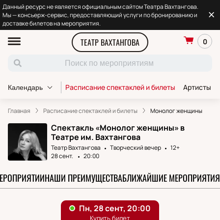
Данный ресурс не является официальным сайтом Театра Вахтангова.
Мы — консьерж-сервис, предоставляющий услуги по бронированию и
доставке билетов на мероприятия.
ТЕАТР ВАХТАНГОВА
0
Расписание спектаклей и билеты
Артисты т
Календарь
Главная
Расписание спектаклей и билеты
Монолог женщины
Спектакль «Монолог женщины» в
Театре им. Вахтангова
Театр Вахтангова
Творческий вечер
12+
28 сент.
20:00
МЕРОПРИЯТИИ
НАШИ ПРЕИМУЩЕСТВА
БЛИЖАЙШИЕ МЕРОПРИЯТИЯ