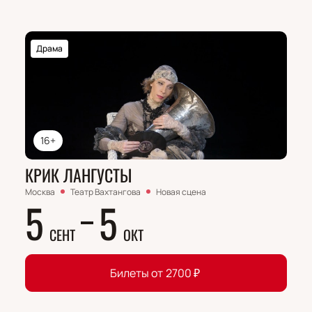
Драма
16+
КРИК ЛАНГУСТЫ
Москва
Театр Вахтангова
Новая сцена
5
5
СЕНТ
ОКТ
Билеты от
2700
₽