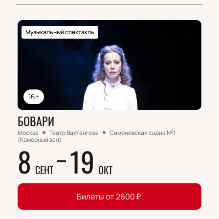
Музыкальный спектакль
16+
БОВАРИ
Москва
Театр Вахтангова
Симоновская сцена №1
(Камерный зал)
8
19
СЕНТ
ОКТ
Билеты от
2600
₽