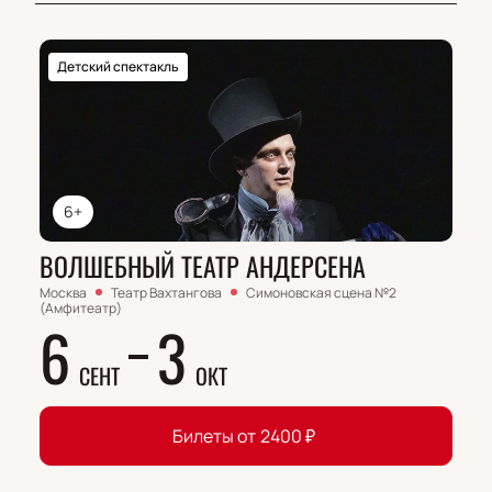
Детский спектакль
6+
ВОЛШЕБНЫЙ ТЕАТР АНДЕРСЕНА
Москва
Театр Вахтангова
Симоновская сцена №2
(Амфитеатр)
6
3
СЕНТ
ОКТ
Билеты от
2400
₽