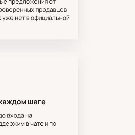
ые предложения от
проверенных продавцов
х уже нет в официальной
каждом шаге
до входа на
держим в чате и по