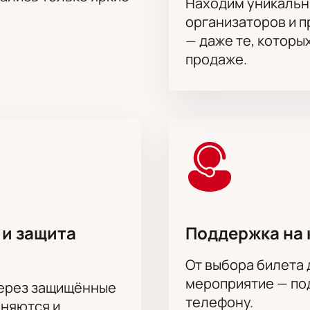
Находим уникальн
организаторов и 
— даже те, которы
продаже.
 и защита
Поддержка на 
От выбора билета 
мероприятие — под
через защищённые
телефону.
аняются и