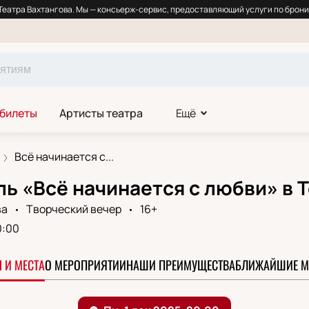
еатра Вахтангова. Мы — консьерж-сервис, предоставляющий услуги по брони
 билеты
Артисты театра
Ещё
Всё начинается с...
ь «Всё начинается с любви» в Т
ва
Творческий вечер
16+
0:00
 И МЕСТА
О МЕРОПРИЯТИИ
НАШИ ПРЕИМУЩЕСТВА
БЛИЖАЙШИЕ М