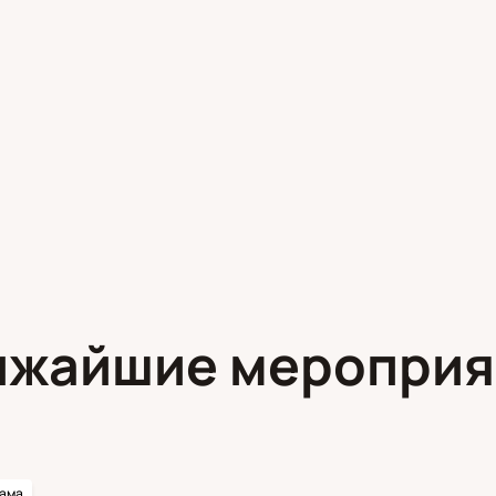
ижайшие мероприя
ама