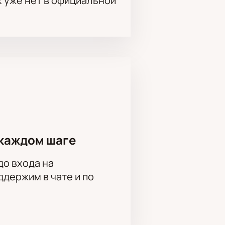
х уже нет в официальной
каждом шаге
до входа на
держим в чате и по