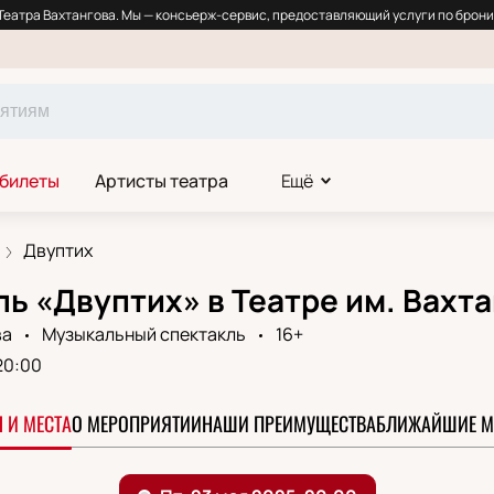
еатра Вахтангова. Мы — консьерж-сервис, предоставляющий услуги по брони
 билеты
Артисты театра
Ещё
Двуптих
ь «Двуптих» в Театре им. Вахт
ва
Музыкальный спектакль
16+
20:00
 И МЕСТА
О МЕРОПРИЯТИИ
НАШИ ПРЕИМУЩЕСТВА
БЛИЖАЙШИЕ М