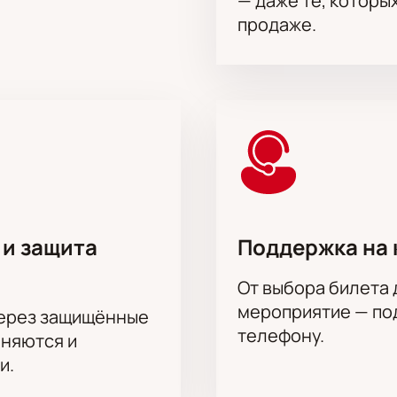
— даже те, которы
продаже.
 и защита
Поддержка на 
От выбора билета 
мероприятие — под
через защищённые
телефону.
аняются и
и.