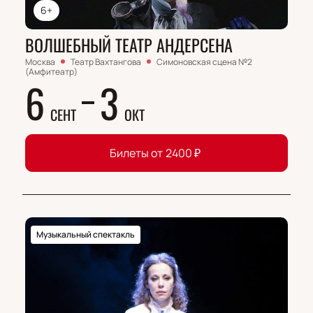
6+
ВОЛШЕБНЫЙ ТЕАТР АНДЕРСЕНА
Москва
Театр Вахтангова
Симоновская сцена №2
(Амфитеатр)
6
3
СЕНТ
ОКТ
Билеты от
2400
₽
Музыкальный спектакль