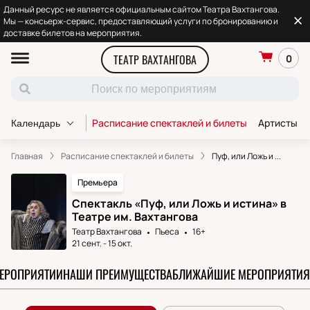
Данный ресурс не является официальным сайтом Театра Вахтангова.
Мы — консьерж-сервис, предоставляющий услуги по бронированию и
доставке билетов на мероприятия.
ТЕАТР ВАХТАНГОВА
0
Расписание спектаклей и билеты
Артисты т
Календарь
Главная
Расписание спектаклей и билеты
Пуф, или Ложь и ...
Премьера
Спектакль «Пуф, или Ложь и истина» в
Театре им. Вахтангова
Театр Вахтангова
Пьеса
16+
21 сент.
-
15 окт.
МЕРОПРИЯТИИ
НАШИ ПРЕИМУЩЕСТВА
БЛИЖАЙШИЕ МЕРОПРИЯТИЯ