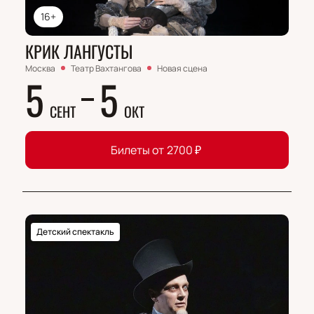
16+
КРИК ЛАНГУСТЫ
Москва
Театр Вахтангова
Новая сцена
5
5
СЕНТ
ОКТ
Билеты от
2700
₽
Детский спектакль