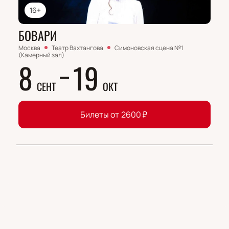
16+
БОВАРИ
Москва
Театр Вахтангова
Симоновская сцена №1
(Камерный зал)
8
19
СЕНТ
ОКТ
Билеты от
2600
₽