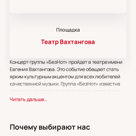
Площадка
Театр Вахтангова
Концерт группы «БезНот» пройдет в театре имени
Евгения Вахтангова. Это событие обещает стать
ярким культурным акцентом для всех любителей
качественной музыки. Группа «БезНот» известна
своими талантливыми участниками, которые уже
успели зарекомендовать себя на телевидении и в
Читать дальше...
различных музыкальных проектах.
Концерт состоится в уютной атмосфере «Арт-
Кафе» театра Вахтангова — месте, где каждый
Почему выбирают нас
гость может насладиться не только выступлением,
но и уникальной атмосферой театрального