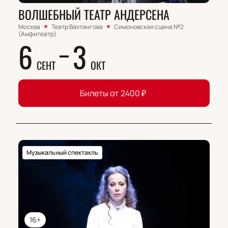
ВОЛШЕБНЫЙ ТЕАТР АНДЕРСЕНА
Москва
Театр Вахтангова
Симоновская сцена №2
(Амфитеатр)
6
3
СЕНТ
ОКТ
Билеты от
2400
₽
Музыкальный спектакль
16+