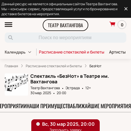
Данный ресурс не является официальным сайтом Театра Вахтангова.
Мы — консьерж-сервис, предоставляющий услуги по бронированию и
доставке билетов на мероприятия.
ТЕАТР ВАХТАНГОВА
0
Расписание спектаклей и билеты
Артисты т
Календарь
Главная
Расписание спектаклей и билеты
БезНот
Спектакль «БезНот» в Театре им.
Вахтангова
Театр Вахтангова
Эстрада
12+
30 мар. 2025
20:00
МЕРОПРИЯТИИ
НАШИ ПРЕИМУЩЕСТВА
БЛИЖАЙШИЕ МЕРОПРИЯТИЯ