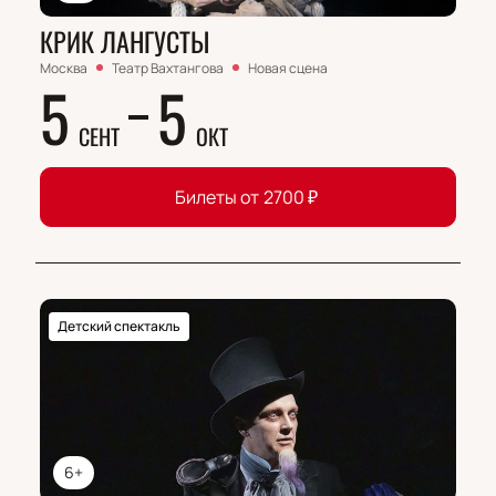
КРИК ЛАНГУСТЫ
Москва
Театр Вахтангова
Новая сцена
5
5
СЕНТ
ОКТ
Билеты от
2700
₽
Детский спектакль
6+