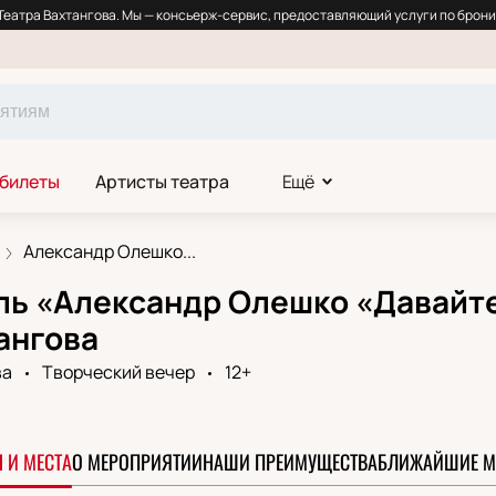
еатра Вахтангова. Мы — консьерж-сервис, предоставляющий услуги по брони
 билеты
Артисты театра
Ещё
Александр Олешко...
ль «Александр Олешко «Давайте
ангова
ва
Творческий вечер
12+
 И МЕСТА
О МЕРОПРИЯТИИ
НАШИ ПРЕИМУЩЕСТВА
БЛИЖАЙШИЕ М