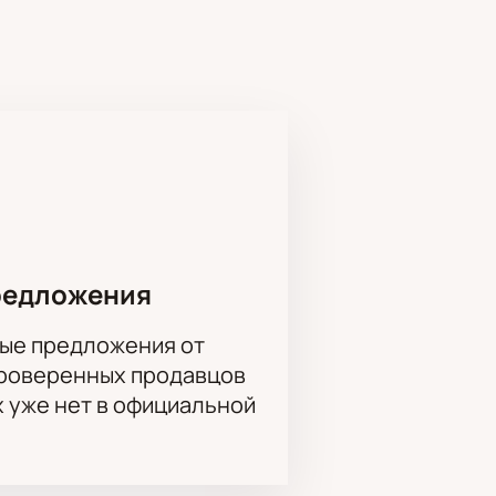
льные номера, чтение стихов и
дится по адресу ул. Арбат, д. 26.
» онлайн?
ема зала.
редложения
ые предложения от
проверенных продавцов
х уже нет в официальной
ефону через отдел продаж. Все