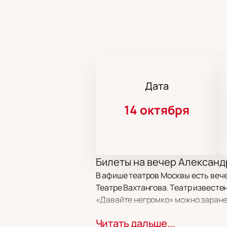
Дата
14 октября
Билеты на вечер Александ
В афише театров Москвы есть вече
Театре Вахтангова. Театр известе
«Давайте негромко» можно заране
Читать дальше...
Сюжет