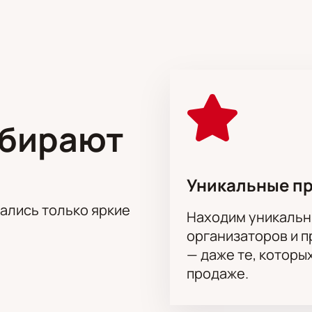
ям советских и российских авторов. В программе — музыка
а. Артист делится историями и исполняет известные песни.
твенном академическом театре в центре Москвы. Здание нахо
 акустикой.
ыбирают
на вечер Александра Олешко «Давайте негромко
 на сайте. Для выбора мест используется интерактивная сх
 занимает несколько минут.
Уникальные п
йн-сервис.
тались только яркие
артер для корпоративных клиентов.
Находим уникальн
ного сектора и ряда.
организаторов и 
 по телефону и поможет выбрать места.
— даже те, которы
ндра Олешко «Давайте негромко»
можно онлайн или по тел
продаже.
хемой зала.