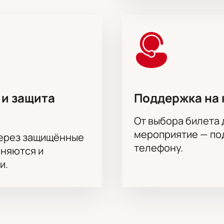
ые условия заказа билетов в ложи или партер. Организова
на актёрского состава.
ешко
 и защита
Поддержка на 
От выбора билета 
мероприятие — под
через защищённые
телефону.
аняются и
и.