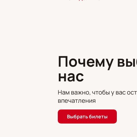
Постановка посвящена произведени
воспоминания о деятелях искусств
Где пройдет событие?
Представление пройдет в государс
Зал оснащён современной сценой и
Почему в
Где и как купить билеты 
нас
Билеты доступны для бронирования
Покупка электронного билета
Оплата проходит через онла
Нам важно, чтобы у вас ос
Доступны ВИП (VIP)-ложи и п
впечатления
Стоимость зависит от выбран
Менеджер ответит на вопросы
Купить билеты на вечер Алекса
Выбрать билеты
цены указаны на сайте вместе со с