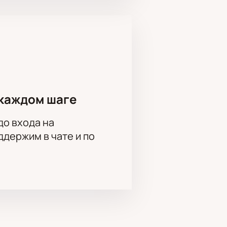
ть групповое посещение можно по
каждом шаге
до входа на
держим в чате и по