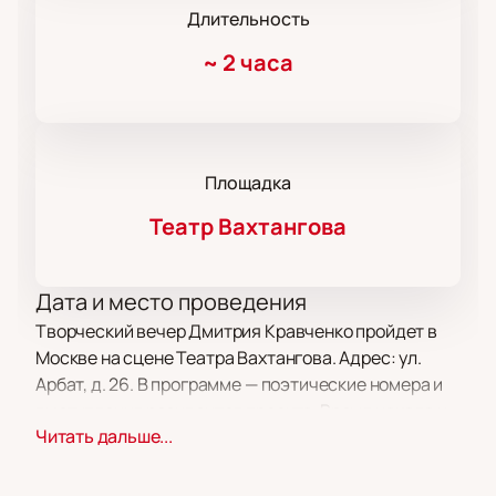
Длительность
~
2 часа
Площадка
Театр Вахтангова
Дата и место проведения
Творческий вечер Дмитрия Кравченко пройдет в
Москве на сцене Театра Вахтангова. Адрес: ул.
Арбат, д. 26. В программе — поэтические номера и
выступления резидентов проекта. Время начала и
Читать дальше...
продолжительность указаны при оформлении
заказа на сайте.