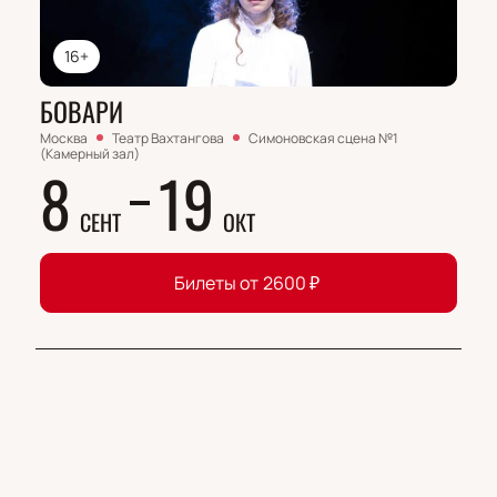
16+
БОВАРИ
Москва
Театр Вахтангова
Симоновская сцена №1
(Камерный зал)
8
19
СЕНТ
ОКТ
Билеты от
2600
₽