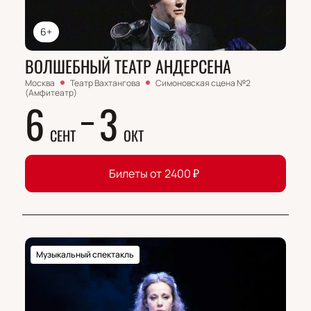
6+
ВОЛШЕБНЫЙ ТЕАТР АНДЕРСЕНА
Москва
Театр Вахтангова
Симоновская сцена №2
(Амфитеатр)
6
3
СЕНТ
ОКТ
Билеты от
2400
₽
Музыкальный спектакль