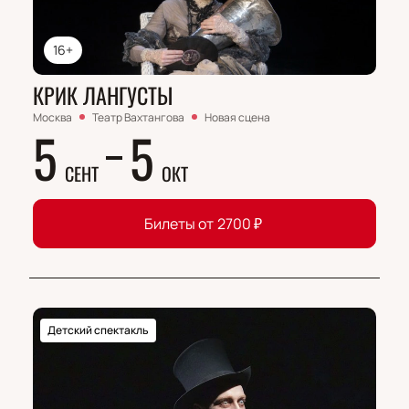
16+
КРИК ЛАНГУСТЫ
Москва
Театр Вахтангова
Новая сцена
5
5
СЕНТ
ОКТ
Билеты от
2700
₽
Детский спектакль