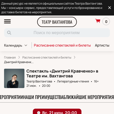
Данный ресурс не является официальным сайтом Театра Вахтангова.
Мы — консьерж-сервис, предоставляющий услуги по бронированию и
доставке билетов на мероприятия.
ТЕАТР ВАХТАНГОВА
0
Расписание спектаклей и билеты
Артисты т
Календарь
Главная
Расписание спектаклей и билеты
Дмитрий Кравченк...
Спектакль «Дмитрий Кравченко» в
Театре им. Вахтангова
Театр Вахтангова
Литературные чтения
16+
21 июн.
20:00
МЕРОПРИЯТИИ
НАШИ ПРЕИМУЩЕСТВА
БЛИЖАЙШИЕ МЕРОПРИЯТИЯ