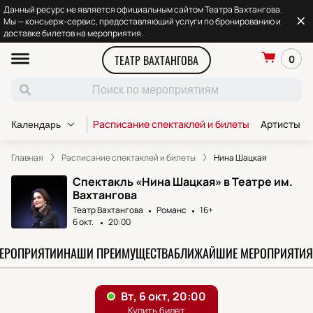
Данный ресурс не является официальным сайтом Театра Вахтангова.
Мы — консьерж-сервис, предоставляющий услуги по бронированию и
доставке билетов на мероприятия.
ТЕАТР ВАХТАНГОВА
0
Расписание спектаклей и билеты
Артисты т
Календарь
Главная
Расписание спектаклей и билеты
Нина Шацкая
Спектакль «Нина Шацкая» в Театре им.
Вахтангова
Театр Вахтангова
Романс
16+
6 окт.
20:00
МЕРОПРИЯТИИ
НАШИ ПРЕИМУЩЕСТВА
БЛИЖАЙШИЕ МЕРОПРИЯТИЯ