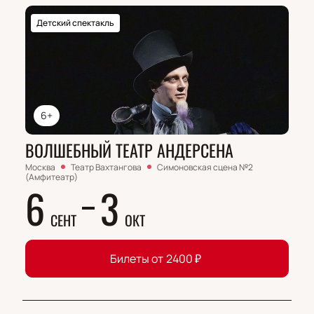
Детский спектакль
6+
ВОЛШЕБНЫЙ ТЕАТР АНДЕРСЕНА
Москва
Театр Вахтангова
Симоновская сцена №2
(Амфитеатр)
6
3
СЕНТ
ОКТ
Билеты от
2400
₽