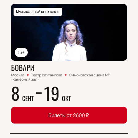
Музыкальный спектакль
16+
БОВАРИ
Москва
Театр Вахтангова
Симоновская сцена №1
(Камерный зал)
8
19
СЕНТ
ОКТ
Билеты от
2600
₽