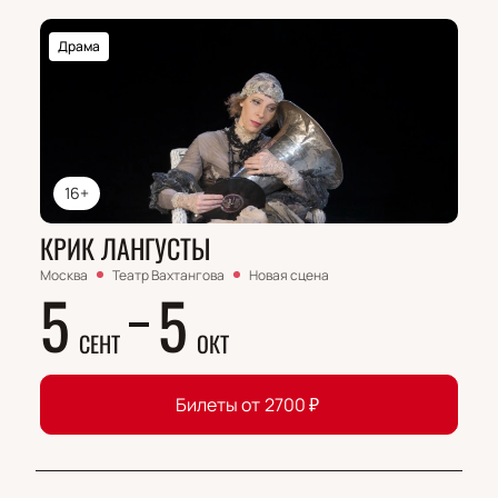
Драма
16+
КРИК ЛАНГУСТЫ
Москва
Театр Вахтангова
Новая сцена
5
5
СЕНТ
ОКТ
Билеты от
2700
₽