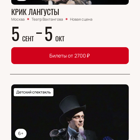
КРИК ЛАНГУСТЫ
Москва
Театр Вахтангова
Новая сцена
5
5
СЕНТ
ОКТ
Билеты от
2700
₽
Детский спектакль
6+