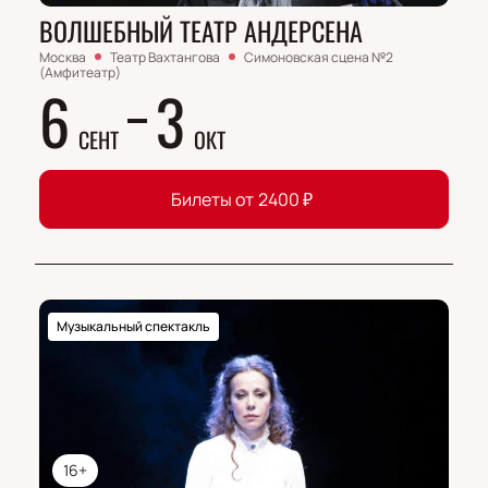
ВОЛШЕБНЫЙ ТЕАТР АНДЕРСЕНА
Москва
Театр Вахтангова
Симоновская сцена №2
(Амфитеатр)
6
3
СЕНТ
ОКТ
Билеты от
2400
₽
Музыкальный спектакль
16+