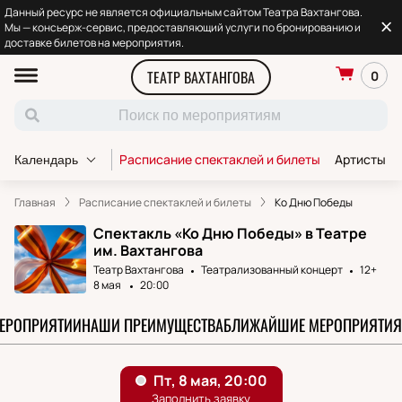
Данный ресурс не является официальным сайтом Театра Вахтангова.
Мы — консьерж-сервис, предоставляющий услуги по бронированию и
доставке билетов на мероприятия.
ТЕАТР ВАХТАНГОВА
0
Расписание спектаклей и билеты
Артисты т
Календарь
Главная
Расписание спектаклей и билеты
Ко Дню Победы
Спектакль «Ко Дню Победы» в Театре
им. Вахтангова
Театр Вахтангова
Театрализованный концерт
12+
8 мая
20:00
МЕРОПРИЯТИИ
НАШИ ПРЕИМУЩЕСТВА
БЛИЖАЙШИЕ МЕРОПРИЯТИЯ