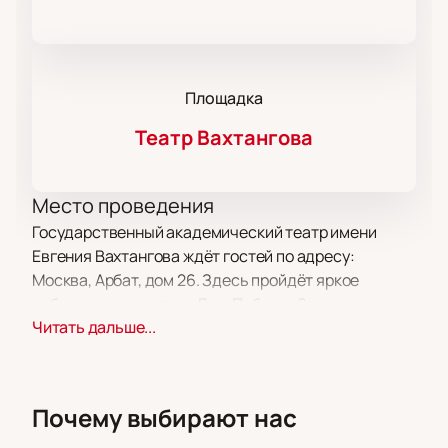
Площадка
Театр Вахтангова
Место проведения
Государственный академический театр имени
Евгения Вахтангова ждёт гостей по адресу:
Москва, Арбат, дом 26. Здесь пройдёт яркое
событие — концерт ко Дню Победы. Знаменитая
Читать дальше...
московская сцена работает с 1921 года и радует
зрителей глубокими спектаклями и необычными
постановками. В репертуаре встречаются как
классика, так и современные работы.
Почему выбирают нас