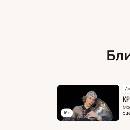
Бл
Др
КР
Мо
сц
16+