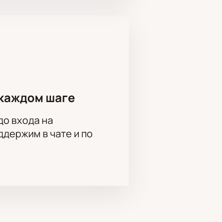
писание показов можно на нашем
.
ши театра. Менеджер поможет
каждом шаге
на вопросы по размещению гостей.
до входа на
держим в чате и по