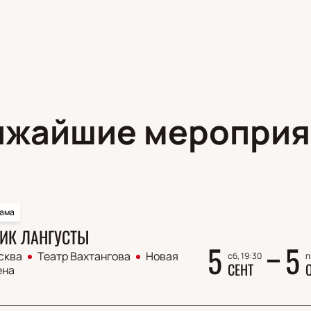
ижайшие мероприя
ама
ИК ЛАНГУСТЫ
5
5
сква
Театр Вахтангова
Новая
сб, 19:30
п
СЕНТ
ена