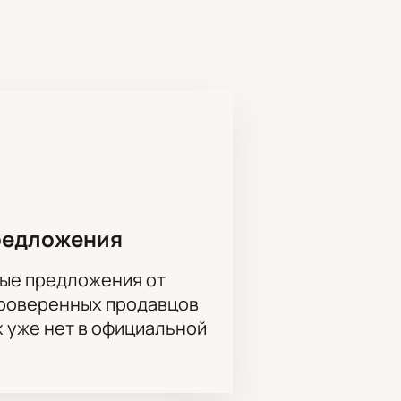
анности и человеческих
 центре города.
редложения
ые предложения от
ему зала. Здесь доступно
проверенных продавцов
на схеме. Электронный билет
х уже нет в официальной