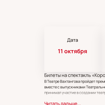
Дата
11 октября
Билеты на спектакль «Кор
В Театре Вахтангова пройдет прем
вместе с выпускниками Театрально
принимал участие в создании теат
удобные места в зале.
Читать дальше...