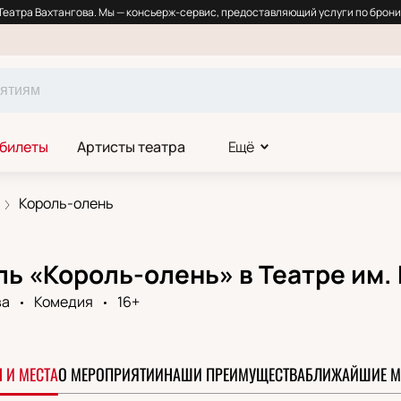
еатра Вахтангова. Мы — консьерж-сервис, предоставляющий услуги по брони
 билеты
Артисты театра
Ещё
Король-олень
ь «Король-олень» в Театре им.
ва
Комедия
16+
 И МЕСТА
О МЕРОПРИЯТИИ
НАШИ ПРЕИМУЩЕСТВА
БЛИЖАЙШИЕ М