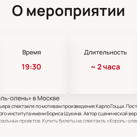
О мероприятии
Время
Длительность
19:30
~
2 часа
оль-олень» в Москве
ьера спектакля по мотивам произведения Карло Гоцци. Пос
го института имени Бориса Щукина. Автор сценической вер
ральных проектов. Купить билеты на спектакль «Король-оле