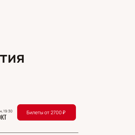
тия
н, 19:30
Билеты от
2700
₽
ОКТ