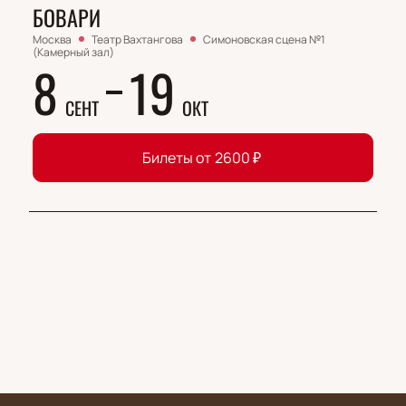
БОВАРИ
Москва
Театр Вахтангова
Симоновская сцена №1
(Камерный зал)
8
19
СЕНТ
ОКТ
Билеты от
2600
₽