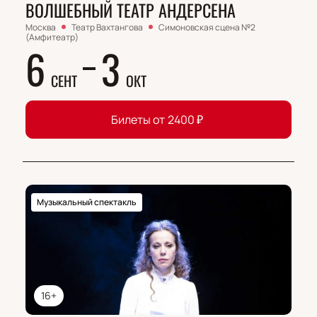
ВОЛШЕБНЫЙ ТЕАТР АНДЕРСЕНА
Москва
Театр Вахтангова
Симоновская сцена №2
(Амфитеатр)
6
3
СЕНТ
ОКТ
Билеты от
2400
₽
Музыкальный спектакль
16+