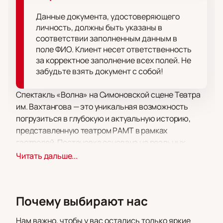
Данные документа, удостоверяющего
личность, должны быть указаны в
соответствии заполненным данным в
поле ФИО. Клиент несет ответственность
за корректное заполнение всех полей. Не
забудьте взять документ с собой!
Спектакль «Волна» на Симоновской сцене Театра
им. Вахтангова — это уникальная возможность
погрузиться в глубокую и актуальную историю,
представленную театром РАМТ в рамках
гастролей. Постановка основана на реальных
событиях и рассказывает о социальном
Читать дальше...
эксперименте, проведенном учителем истории,
чтобы помочь учащимся понять атмосферу
нацистской Германии. Это событие произошло в
Почему выбирают нас
одной из американских школ, но его уроки
актуальны для любого времени и места.
Нам важно, чтобы у вас остались только яркие