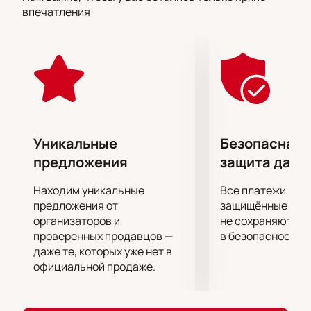
Симоновская сцена, расположенная в
впечатления
историческом здании Театра им. Вахтангова,
предоставляет зрителям комфортные условия для
полного погружения в сюжет спектакля.
Прекрасная акустика и уютная атмосфера делают
каждое представление незабываемым опытом.
Постановка «Волна» поднимает важные вопросы о
влиянии власти и подчинении, заставляя зрителей
задуматься о природе человеческого поведения и
Уникальные
Безопасная 
социальных механизмов. Это история о том, как
предложения
защита данн
легко можно потерять индивидуальность под
давлением группы и насколько важно сохранять
Находим уникальные
Все платежи про
критическое мышление.
предложения от
защищённые шлю
Посетите Симоновскую сцену Театра им.
организаторов и
не сохраняются 
проверенных продавцов —
в безопасности.
Вахтангова и откройте для себя многогранность
даже те, которых уже нет в
человеческой природы через призму театрального
официальной продаже.
искусства.
Купить билеты на спектакль «Волна»