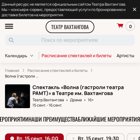
Данный ресурс не является официальным сайтом Театра Вахтангова.
Мы — консьерж-сервис, предоставляющий услуги по бронированию и
доставке билетов на мероприятия.
ТЕАТР ВАХТАНГОВА
0
Расписание спектаклей и билеты
Артисты т
Календарь
Главная
Расписание спектаклей и билеты
Волна (гастроли ...
Спектакль «Волна (гастроли театра
РАМТ)» в Театре им. Вахтангова
Театр Вахтангова
Драма
16+
15 сент.
-
16 сент.
МЕРОПРИЯТИИ
НАШИ ПРЕИМУЩЕСТВА
БЛИЖАЙШИЕ МЕРОПРИЯТИЯ