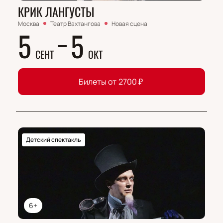
КРИК ЛАНГУСТЫ
Москва
Театр Вахтангова
Новая сцена
5
5
СЕНТ
ОКТ
Билеты от
2700
₽
Детский спектакль
6+