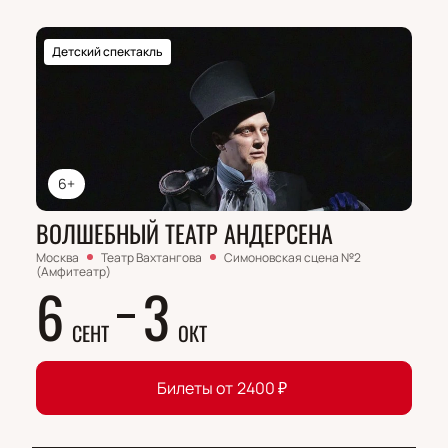
Детский спектакль
6+
ВОЛШЕБНЫЙ ТЕАТР АНДЕРСЕНА
Москва
Театр Вахтангова
Симоновская сцена №2
(Амфитеатр)
6
3
СЕНТ
ОКТ
Билеты от
2400
₽