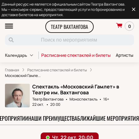
Данный ресурс не является официальным сайтом Театра Вахтангова.
Мы — консьерж-сервис, предоставляющий услуги по бронированию и
доставке билетов на мероприятия.
ТЕАТР ВАХТАНГОВА
0
Расписание спектаклей и билеты
Артисты т
Календарь
Главная
Расписание спектаклей и билеты
Московский Гамле...
Спектакль «Московский Гамлет» в
Театре им. Вахтангова
Театр Вахтангова
Моноспектакль
16+
22 окт.
20:00
МЕРОПРИЯТИИ
НАШИ ПРЕИМУЩЕСТВА
БЛИЖАЙШИЕ МЕРОПРИЯТИЯ