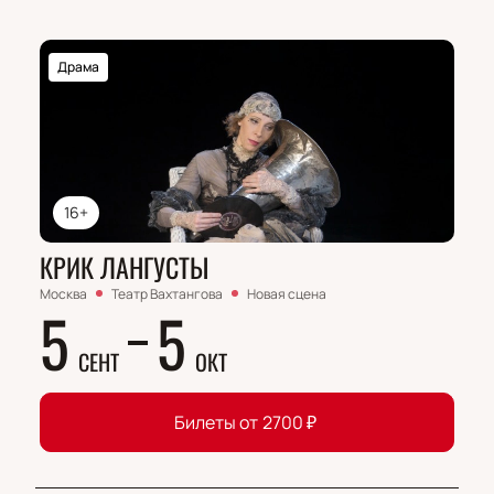
Обратите внимание, возможна смена актёрского
состава.
Драма
Актёрский состав:
Александр Яцко
16+
КРИК ЛАНГУСТЫ
Москва
Театр Вахтангова
Новая сцена
5
5
СЕНТ
ОКТ
Билеты от
2700
₽