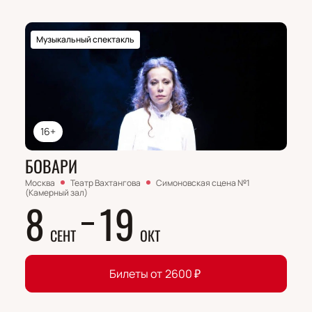
Музыкальный спектакль
16+
БОВАРИ
Москва
Театр Вахтангова
Симоновская сцена №1
(Камерный зал)
8
19
СЕНТ
ОКТ
Билеты от
2600
₽