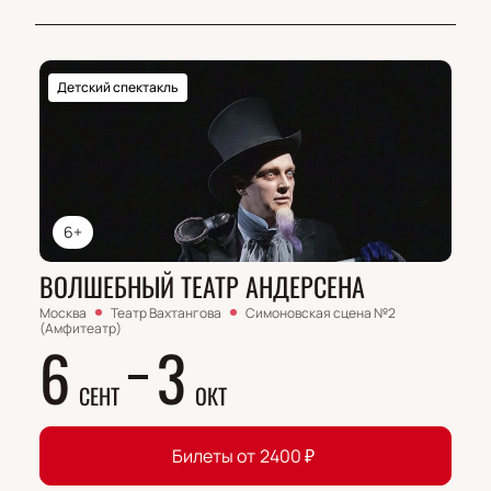
Детский спектакль
6+
ВОЛШЕБНЫЙ ТЕАТР АНДЕРСЕНА
Москва
Театр Вахтангова
Симоновская сцена №2
(Амфитеатр)
6
3
СЕНТ
ОКТ
Билеты от
2400
₽