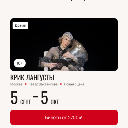
Драма
16+
КРИК ЛАНГУСТЫ
Москва
Театр Вахтангова
Новая сцена
5
5
СЕНТ
ОКТ
Билеты от
2700
₽