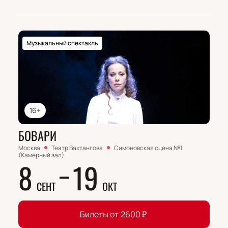
Музыкальный спектакль
16+
БОВАРИ
Москва
Театр Вахтангова
Симоновская сцена №1
(Камерный зал)
8
19
СЕНТ
ОКТ
Билеты от
2600
₽