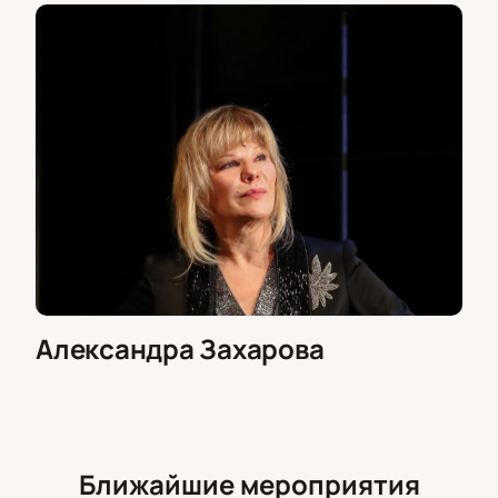
Для организаций доступен коллективный заказ
мест через менеджера сайта. Можно выбрать
лучшие места для деловых мероприятий,
корпоративных встреч или событий компании.
Менеджер проконсультирует по вопросам
размещения группы, условиям оплаты и вариантам
рассадки гостей в театре.
Обратите внимание, возможна смена актёрского
состава.
Режиссёр:
Александра Захарова
Александра Захарова
Ближайшие мероприятия