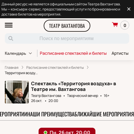
Данный ресурс не является официальным сайтом Театра Вахтангова.
Мы — консьерж-сервис, предоставляющий услуги по бронированию и
доставке билетов на мероприятия.
ТЕАТР ВАХТАНГОВА
0
Расписание спектаклей и билеты
Артисты т
Календарь
Главная
Расписание спектаклей и билеты
Территория возду...
Спектакль «Территория воздуха» в
Театре им. Вахтангова
Театр Вахтангова
Творческий вечер
16+
26 окт.
20:00
МЕРОПРИЯТИИ
НАШИ ПРЕИМУЩЕСТВА
БЛИЖАЙШИЕ МЕРОПРИЯТИЯ