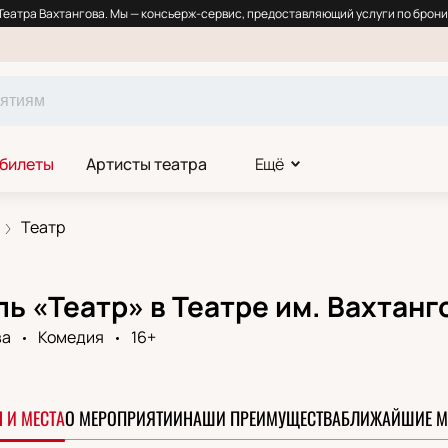
еатра Вахтангова. Мы — консьерж-сервис, предоставляющий услуги по брони
 билеты
Артисты театра
Ещё
Театр
ь «Театр» в Театре им. Вахтанг
ва
Комедия
16+
 И МЕСТА
О МЕРОПРИЯТИИ
НАШИ ПРЕИМУЩЕСТВА
БЛИЖАЙШИЕ М