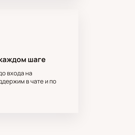
ко, Павел Любимцев, Лидия
каждом шаге
до входа на
держим в чате и по