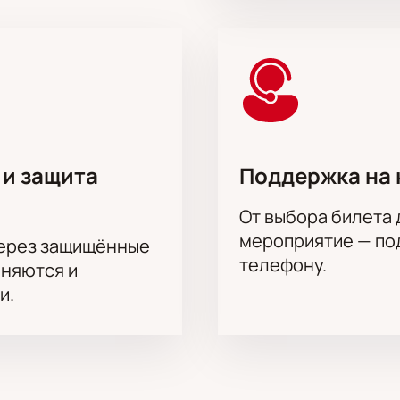
в, Андрей Ильин, Константин Белошапка, Владислав Демчен
лана Йозефий
 и защита
Поддержка на 
От выбора билета 
мероприятие — под
через защищённые
телефону.
аняются и
и.