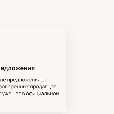
те в Москве. Учреждение основано
предложения. Актуальная
редложения
ые предложения от
ый вариант для коллектива и
проверенных продавцов
х уже нет в официальной