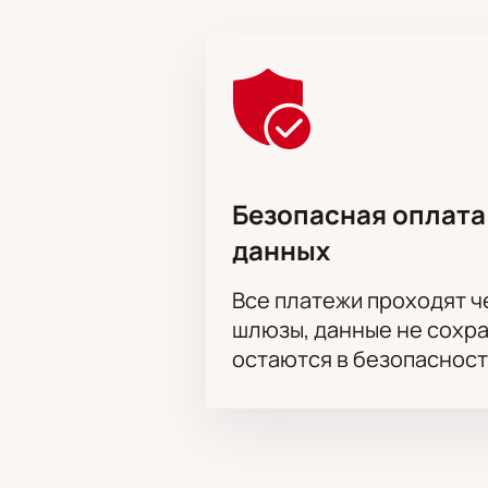
Актёрский состав:
Евгений Князе
Вележева, Ольга Чиповская, Свет
Безопасная оплата
данных
Все платежи проходят 
шлюзы, данные не сохр
остаются в безопасност