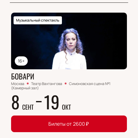
Музыкальный спектакль
16+
БОВАРИ
Москва
Театр Вахтангова
Симоновская сцена №1
(Камерный зал)
8
19
СЕНТ
ОКТ
Билеты от
2600
₽