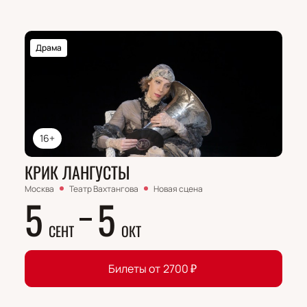
Драма
16+
КРИК ЛАНГУСТЫ
Москва
Театр Вахтангова
Новая сцена
5
5
СЕНТ
ОКТ
Билеты от
2700
₽