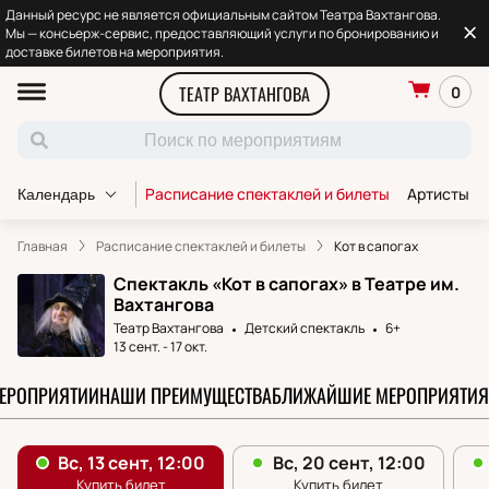
Данный ресурс не является официальным сайтом Театра Вахтангова.
Мы — консьерж-сервис, предоставляющий услуги по бронированию и
доставке билетов на мероприятия.
ТЕАТР ВАХТАНГОВА
0
Расписание спектаклей и билеты
Артисты т
Календарь
Главная
Расписание спектаклей и билеты
Кот в сапогах
Спектакль «Кот в сапогах» в Театре им.
Вахтангова
Театр Вахтангова
Детский спектакль
6+
13 сент.
-
17 окт.
МЕРОПРИЯТИИ
НАШИ ПРЕИМУЩЕСТВА
БЛИЖАЙШИЕ МЕРОПРИЯТИЯ