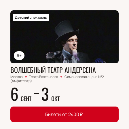
Детский спектакль
6+
ВОЛШЕБНЫЙ ТЕАТР АНДЕРСЕНА
Москва
Театр Вахтангова
Симоновская сцена №2
(Амфитеатр)
6
3
СЕНТ
ОКТ
Билеты от
2400
₽