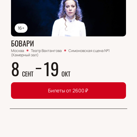
16+
БОВАРИ
Москва
Театр Вахтангова
Симоновская сцена №1
(Камерный зал)
8
19
СЕНТ
ОКТ
Билеты от
2600
₽