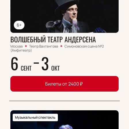
6+
ВОЛШЕБНЫЙ ТЕАТР АНДЕРСЕНА
Москва
Театр Вахтангова
Симоновская сцена №2
(Амфитеатр)
6
3
СЕНТ
ОКТ
Билеты от
2400
₽
Музыкальный спектакль