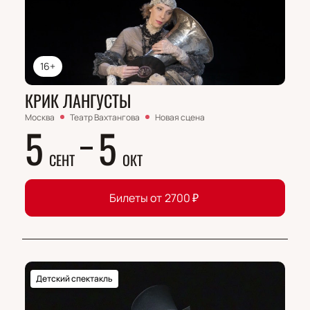
16+
КРИК ЛАНГУСТЫ
Москва
Театр Вахтангова
Новая сцена
5
5
СЕНТ
ОКТ
Билеты от
2700
₽
Детский спектакль