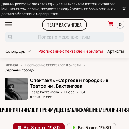
Данный ресурс не является официальным сайтом Театра Вахтангова.
Мы — консьерж-сервис, предоставляющий услуги по бронированию и
доставке билетов на мероприятия.
ТЕАТР ВАХТАНГОВА
0
Расписание спектаклей и билеты
Артисты т
Календарь
Главная
Расписание спектаклей и билеты
Сергеев и городо...
Спектакль «Сергеев и городок» в
Театре им. Вахтангова
Театр Вахтангова
Пьеса
16+
8 сент.
-
6 окт.
МЕРОПРИЯТИИ
НАШИ ПРЕИМУЩЕСТВА
БЛИЖАЙШИЕ МЕРОПРИЯТИЯ