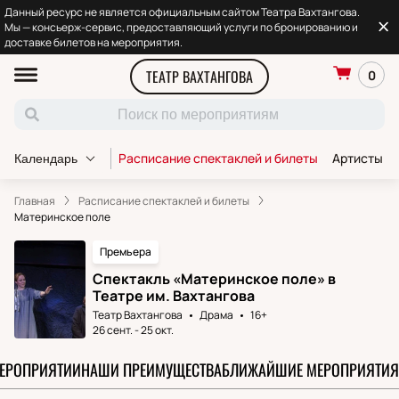
Данный ресурс не является официальным сайтом Театра Вахтангова.
Мы — консьерж-сервис, предоставляющий услуги по бронированию и
доставке билетов на мероприятия.
ТЕАТР ВАХТАНГОВА
0
Расписание спектаклей и билеты
Артисты т
Календарь
Главная
Расписание спектаклей и билеты
Материнское поле
Премьера
Спектакль «Материнское поле» в
Театре им. Вахтангова
Театр Вахтангова
Драма
16+
26 сент.
-
25 окт.
МЕРОПРИЯТИИ
НАШИ ПРЕИМУЩЕСТВА
БЛИЖАЙШИЕ МЕРОПРИЯТИЯ