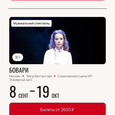
Музыкальный спектакль
16+
БОВАРИ
Москва
Театр Вахтангова
Симоновская сцена №1
(Камерный зал)
8
19
СЕНТ
ОКТ
Билеты от
2600
₽