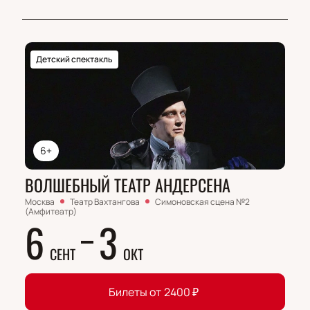
Детский спектакль
6+
ВОЛШЕБНЫЙ ТЕАТР АНДЕРСЕНА
Москва
Театр Вахтангова
Симоновская сцена №2
(Амфитеатр)
6
3
СЕНТ
ОКТ
Билеты от
2400
₽