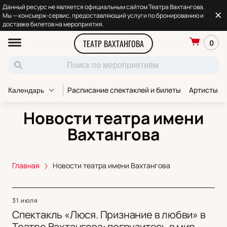
Данный ресурс не является официальным сайтом Театра Вахтангова.
Мы — консьерж-сервис, предоставляющий услуги по бронированию и
доставке билетов на мероприятия.
ТЕАТР ВАХТАНГОВА
0
Расписание спектаклей и билеты
Артисты т
Календарь
Новости театра имени
Вахтангова
Главная
Новости театра имени Вахтангова
31 июля
Спектакль «Люся. Признание в любви» в
Театре Вахтангова: погрузитесь в мир