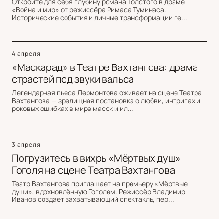
Откройте для себя глубину романа Толстого в драме
«Война и мир» от режиссёра Римаса Туминаса.
Исторические события и личные трансформации ге...
4 апреля
«Маскарад» в Театре Вахтангова: драма
страстей под звуки вальса
Легендарная пьеса Лермонтова оживает на сцене Театра
Вахтангова — зрелищная постановка о любви, интригах и
роковых ошибках в мире масок и ил...
3 апреля
Погрузитесь в вихрь «Мёртвых душ»
Гоголя на сцене Театра Вахтангова
Театр Вахтангова приглашает на премьеру «Мёртвые
души», вдохновлённую Гоголем. Режиссёр Владимир
Иванов создаёт захватывающий спектакль, пер...