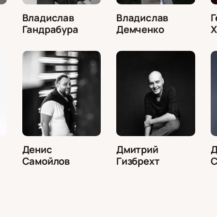
Владислав
Владислав
Г
Гандрабура
Демченко
Х
Денис
Дмитрий
Д
Самойлов
Гизбрехт
С