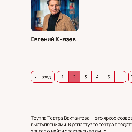
Евгений Князев
Назад
1
2
3
4
5
...
Труппа Театра Вахтангова — это яркое созв
выступлениями. В репертуаре театра предст
зрителю найти спектакль по душе.