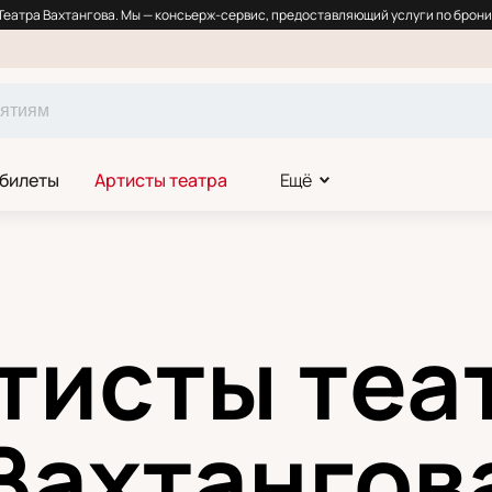
еатра Вахтангова. Мы — консьерж-сервис, предоставляющий услуги по брони
 билеты
Артисты театра
Ещё
тисты теа
Вахтангов