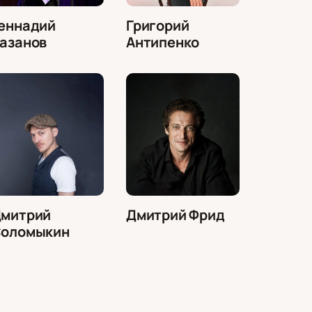
еннадий
Григорий
азанов
Антипенко
митрий
Дмитрий Фрид
оломыкин