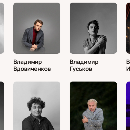
Владимир
Владимир
В
Вдовиченков
Гуськов
И