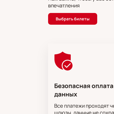
впечатления
Поддержка по телефону для 
Покупка VIP-лож для дополн
Стоимость зависит от выбранных м
Выбрать билеты
времени начала размещена в разде
Корпоративным клиентам
Компании могут заказать билеты д
индивидуальный подбор мест для 
Обратите внимание, возможна сме
Безопасная оплата
данных
Все платежи проходят 
шлюзы, данные не сохр