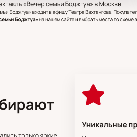
ектакль «Вечер семьи Боджгуа» в Москве
мьи Боджгуа» входит в афишу Театра Вахтангова. Покупате
семьи Боджгуа»
на нашем сайте и выбрать места по схеме з
и Боджгуа и сочетает музыку, драму и сценические номера
с традициями и современным искусством, а также наследие
ва по адресу: улица Арбат, дом 26. На сцене театра проход
бытия.
ыбирают
а музыкальный спектакль «Вечер семьи Боджгу
те. Покупатели выбирают места по интерактивной схеме за
а вопросы о стоимости и поможет выбрать места.
Уникальные п
т
тались только яркие
ета после оплаты