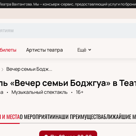
еатра Вахтангова. Мы — консьерж-сервис, предоставляющий услуги по брони
 билеты
Артисты театра
Ещё
Вечер семьи Бодж...
ь «Вечер семьи Боджгуа» в Теа
ва
Музыкальный спектакль
16+
0
 И МЕСТА
О МЕРОПРИЯТИИ
НАШИ ПРЕИМУЩЕСТВА
БЛИЖАЙШИЕ М