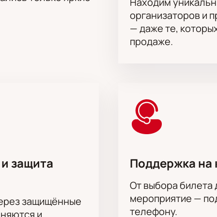
Находим уникальн
подбора мест и консультаций
организаторов и 
ительного комфорта
— даже те, которы
ест — цены указаны рядом со схемой зала. Информация о р
продаже.
ле афиши. Уточнить условия покупки и возврата можно по к
ля группы сотрудников или партнеров. Действуют специаль
корпоративных мероприятий.
на актёрского состава.
 и защита
Поддержка на 
От выбора билета 
мероприятие — под
через защищённые
телефону.
аняются и