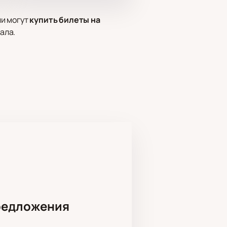
ли могут
купить билеты на
ала.
. В программе выступают члены
м артистов.
ят классические и новые
а» онлайн?
ла. Заказ оформляется онлайн или
редложения