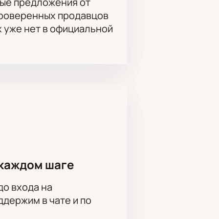
ые предложения от
проверенных продавцов
х уже нет в официальной
асписании, продолжительности и
онтактному номеру.
ные условия бронирования и
каждом шаге
до входа на
держим в чате и по