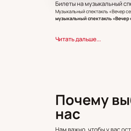
Билеты на музыкальный сп
Музыкальный спектакль «Вечер се
музыкальный спектакль «Вечер 
Сюжет
Читать дальше...
Спектакль рассказывает о династи
одной семьи. Спектакль знакомит 
Где пройдет событие?
Событие пройдет в Театре Вахтанго
постановки, концерты и другие со
Почему в
Где и как купить билеты н
Купить билеты можно на нашем сай
нас
по телефону — менеджер ответит н
Выбор мест по схеме зала
Безопасная оплата через сай
Нам важно, чтобы у вас ос
Получение электронного бил