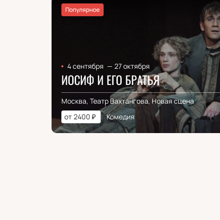
Популярное
4 сентября
—
27 октября
ИОСИФ И ЕГО БРАТЬЯ
Москва, Театр Вахтангова, Новая сцена
от
2400
₽
Комедия