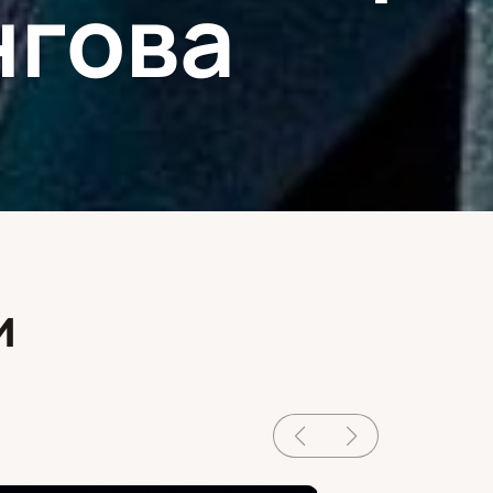
нгова
и