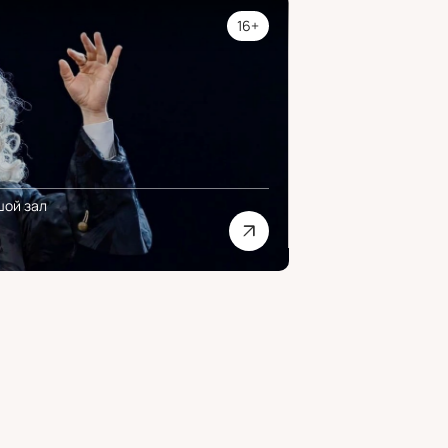
16+
шой зал