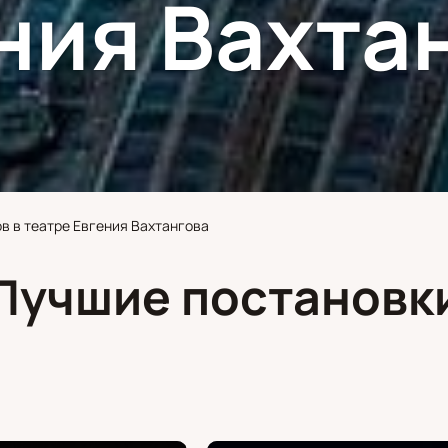
ния Вахта
в в театре Евгения Вахтангова
Лучшие постановк