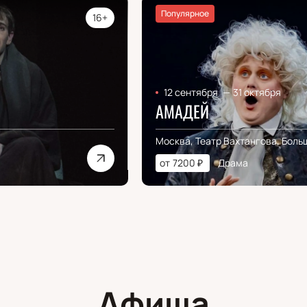
Популярное
16+
12 сентября
—
31 октября
АМАДЕЙ
Москва, Театр Вахтангова, Боль
от
7200
₽
Драма
Афиша