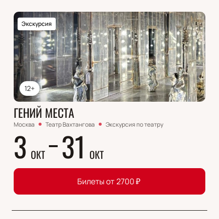
Экскурсия
12+
ГЕНИЙ МЕСТА
Москва
Театр Вахтангова
Экскурсия по театру
3
31
ОКТ
ОКТ
Билеты от
2700
₽