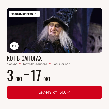
Детский спектакль
6+
КОТ В САПОГАХ
Москва
Театр Вахтангова
Большой зал
3
17
ОКТ
ОКТ
Билеты от
1300
₽