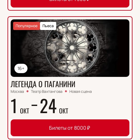
Популярное
Пьеса
16+
ЛЕГЕНДА О ПАГАНИНИ
Москва
Театр Вахтангова
Новая сцена
1
24
ОКТ
ОКТ
Билеты от
8000
₽