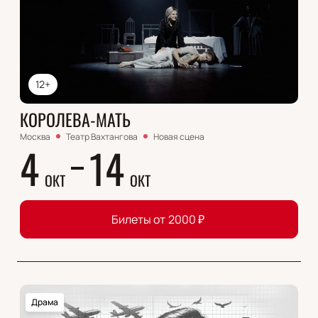
12+
КОРОЛЕВА-МАТЬ
Москва
Театр Вахтангова
Новая сцена
4
14
ОКТ
ОКТ
Билеты от
2000
₽
Драма