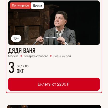
Популярное
Драма
16+
ДЯДЯ ВАНЯ
Москва
Театр Вахтангова
Большой зал
3
сб, 19:00
ОКТ
Билеты от
2200
₽