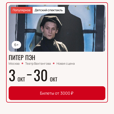
Популярное
Детский спектакль
6+
ПИТЕР ПЭН
Москва
Театр Вахтангова
Новая сцена
3
30
ОКТ
ОКТ
Билеты от
3000
₽