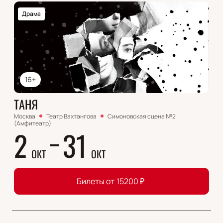
Драма
16+
ТАНЯ
Москва
Театр Вахтангова
Симоновская сцена №2
(Амфитеатр)
2
31
ОКТ
ОКТ
Билеты от
15200
₽