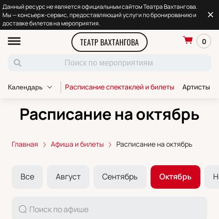
Данный ресурс не является официальным сайтом Театра Вахтангова.
Мы — консьерж-сервис, предоставляющий услуги по бронированию и
доставке билетов на мероприятия.
ТЕАТР ВАХТАНГОВА
0
Расписание спектаклей и билеты
Артисты т
Календарь
Расписание на октябрь
Главная
Афиша и билеты
Расписание на октябрь
Все
Август
Сентябрь
Октябрь
Н