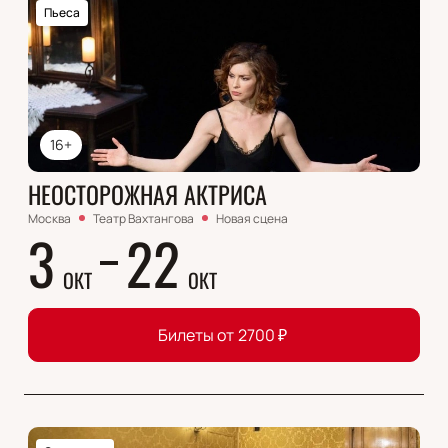
Пьеса
16+
НЕОСТОРОЖНАЯ АКТРИСА
Москва
Театр Вахтангова
Новая сцена
3
22
ОКТ
ОКТ
Билеты от
2700
₽