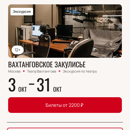
Экскурсия
12+
ВАХТАНГОВСКОЕ ЗАКУЛИСЬЕ
Москва
Театр Вахтангова
Экскурсия по театру
3
31
ОКТ
ОКТ
Билеты от
2200
₽