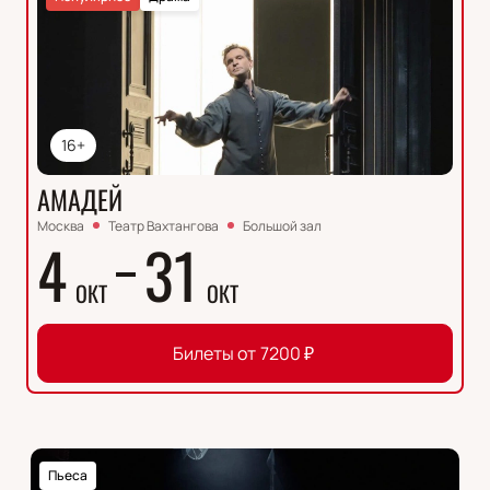
16+
АМАДЕЙ
Москва
Театр Вахтангова
Большой зал
4
31
ОКТ
ОКТ
Билеты от
7200
₽
Пьеса