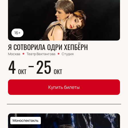
16+
Я СОТВОРИЛА ОДРИ ХЕПБЁРН
Москва
Театр Вахтангова
Студия
4
25
ОКТ
ОКТ
Купить билеты
Моноспектакль