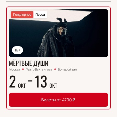
Популярное
Пьеса
16+
МЁРТВЫЕ ДУШИ
Москва
Театр Вахтангова
Большой зал
2
13
ОКТ
ОКТ
Билеты от
4700
₽