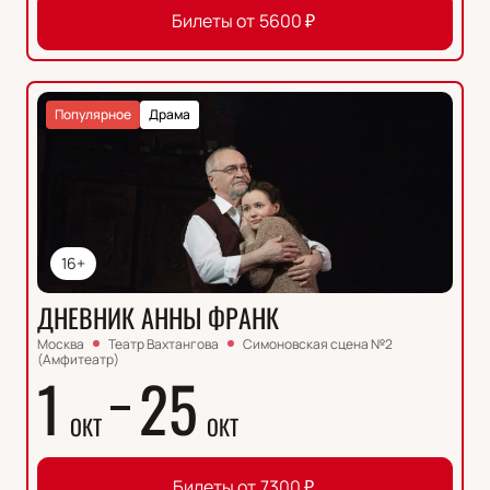
Билеты от
5600
₽
Популярное
Драма
16+
ДНЕВНИК АННЫ ФРАНК
Москва
Театр Вахтангова
Симоновская сцена №2
(Амфитеатр)
1
25
ОКТ
ОКТ
Билеты от
7300
₽