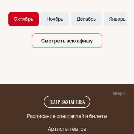
ь
Октябрь
Ноябрь
Декабрь
Январь 20
Смотреть всю афишу
Наверх
ТЕАТР ВАХТАНГОВА
Расписание спектаклей и билеты
Артисты театра