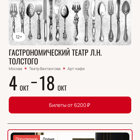
12+
ГАСТРОНОМИЧЕСКИЙ ТЕАТР Л.Н.
ТОЛСТОГО
Москва
Театр Вахтангова
Арт-кафе
4
18
ОКТ
ОКТ
Билеты от
6200
₽
Популярное
Драма