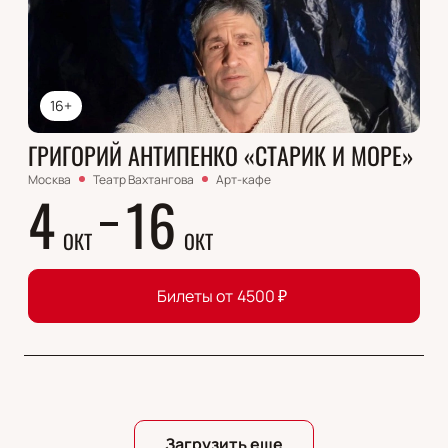
16+
ГРИГОРИЙ АНТИПЕНКО «СТАРИК И МОРЕ»
Москва
Театр Вахтангова
Арт-кафе
4
16
ОКТ
ОКТ
Билеты от
4500
₽
Загрузить еще