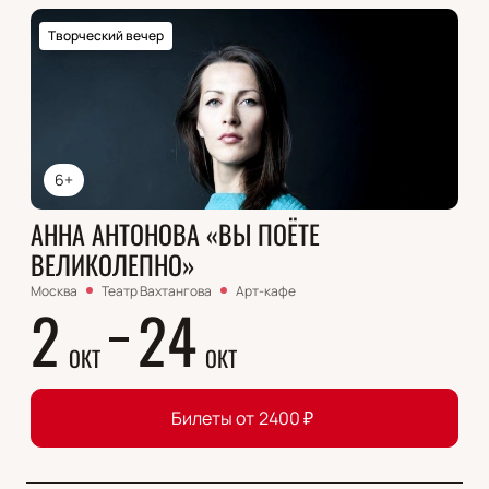
Творческий вечер
6+
АННА АНТОНОВА «ВЫ ПОЁТЕ
ВЕЛИКОЛЕПНО»
Москва
Театр Вахтангова
Арт-кафе
2
24
ОКТ
ОКТ
Билеты от
2400
₽