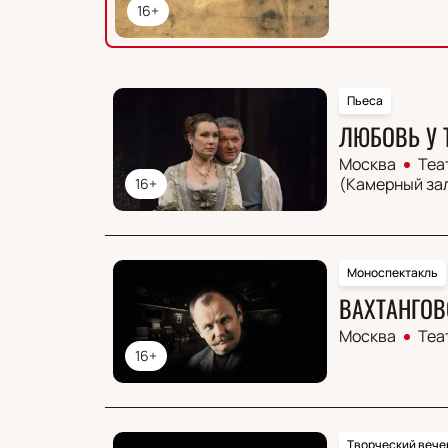
16+
Пьеса
ЛЮБОВЬ У 
Москва
Теа
(Камерный за
16+
Моноспектакль
ВАХТАНГОВ
Москва
Теа
16+
Творческий вече