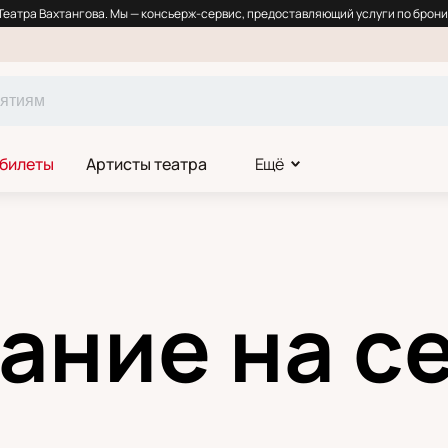
еатра Вахтангова. Мы — консьерж-сервис, предоставляющий услуги по брони
 билеты
Артисты театра
Ещё
ание на с