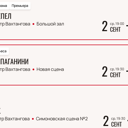
рама
Премьера
ЕПЕЛ
2
тр Вахтангова
Большой зал
ср, 19:00
СЕНТ
ьеса
 ПАГАНИНИ
2
тр Вахтангова
Новая сцена
ср, 19:30
СЕНТ
К
2
тр Вахтангова
Симоновская сцена №2
ср, 19:30
СЕНТ