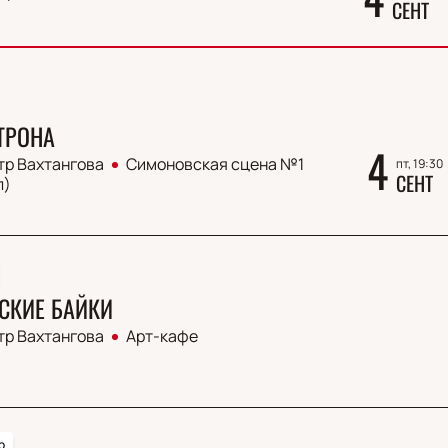
СЕНТ
ТРОНА
4
тр Вахтангова
Симоновская сцена №1
пт, 19:30
СЕНТ
л)
СКИЕ БАЙКИ
тр Вахтангова
Арт-кафе
р