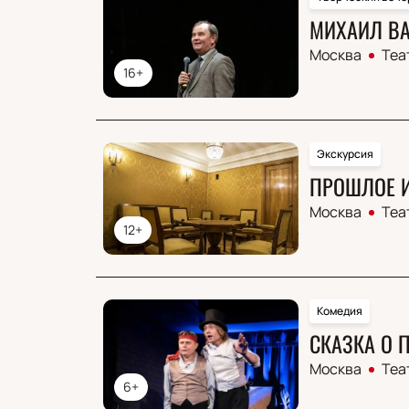
МИХАИЛ В
Москва
Теа
16+
Экскурсия
ПРОШЛОЕ И
Москва
Теа
12+
Комедия
CКАЗКА О 
Москва
Теа
6+