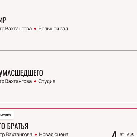
ИР
тр Вахтангова
Большой зал
СУМАСШЕДШЕГО
тр Вахтангова
Студия
омедия
ГО БРАТЬЯ
4
тр Вахтангова
Новая сцена
пт, 19:30