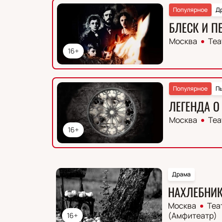
Популярное
Д
БЛЕСК И П
Москва
Теа
16+
Популярное
П
ЛЕГЕНДА О
Москва
Теа
16+
Драма
НАХЛЕБНИ
Москва
Теа
(Амфитеатр)
16+