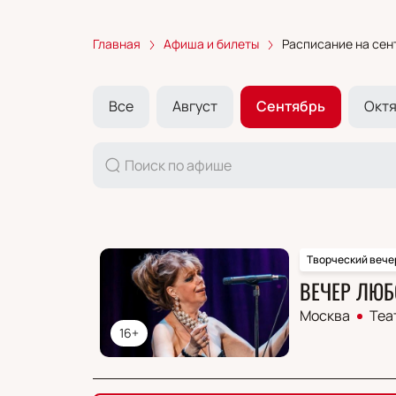
Главная
Афиша и билеты
Расписание на сен
Все
Август
Сентябрь
Окт
Творческий вече
ВЕЧЕР ЛЮБ
Москва
Теа
16+