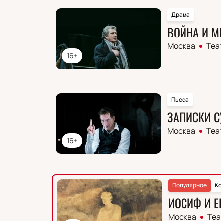
Драма
ВОЙНА И М
Москва
Теа
16+
Пьеса
ЗАПИСКИ 
Москва
Теа
16+
Популярное
К
ИОСИФ И Е
Москва
Теа