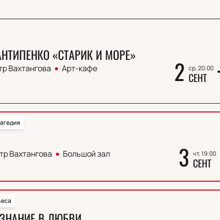
АНТИПЕНКО «СТАРИК И МОРЕ»
2
тр Вахтангова
Арт-кафе
ср, 20:00
СЕНТ
агедия
3
тр Вахтангова
Большой зал
чт, 19:00
СЕНТ
ьеса
ЗНАНИЕ В ЛЮБВИ