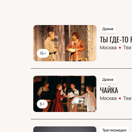
Драма
ТЫ ГДЕ-ТО
Москва
Теа
16+
Драма
ЧАЙКА
Москва
Теа
6+
Трагикомедия