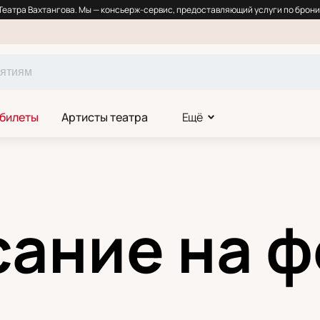
еатра Вахтангова. Мы — консьерж-сервис, предоставляющий услуги по брони
 билеты
Артисты театра
Ещё
ание на 