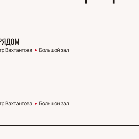
 РЯДОМ
тр Вахтангова
Большой зал
тр Вахтангова
Большой зал