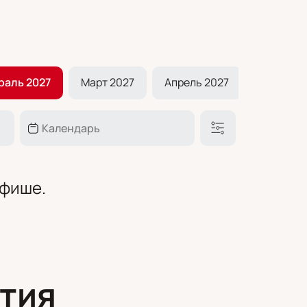
раль 2027
Март 2027
Апрель 2027
Май 2027
афише.
тия