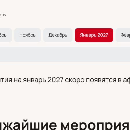
арь
брь
Ноябрь
Декабрь
Январь 2027
Фев
тия на январь 2027 скоро появятся в а
ижайшие мероприя