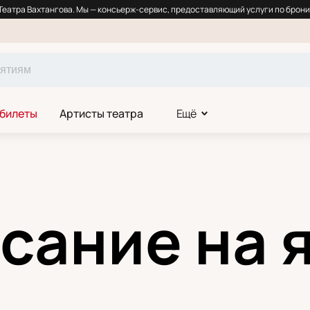
еатра Вахтангова. Мы — консьерж-сервис, предоставляющий услуги по брони
 билеты
Артисты театра
Ещё
сание на 