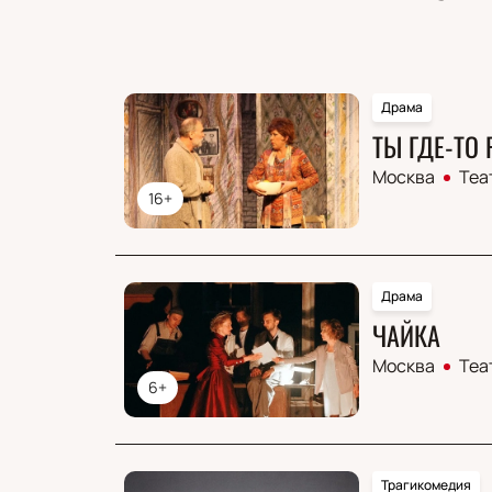
Драма
ТЫ ГДЕ-ТО
Москва
Теа
16+
Драма
ЧАЙКА
Москва
Теа
6+
Трагикомедия