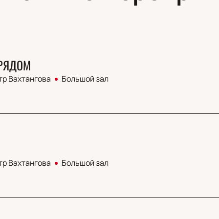
 РЯДОМ
тр Вахтангова
Большой зал
тр Вахтангова
Большой зал