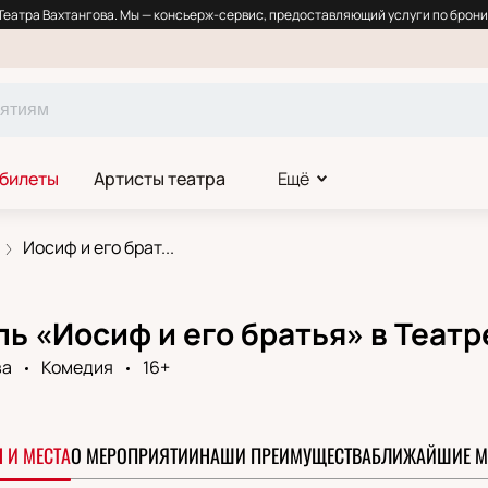
еатра Вахтангова. Мы — консьерж-сервис, предоставляющий услуги по брони
 билеты
Артисты театра
Ещё
Иосиф и его брат...
ь «Иосиф и его братья» в Театр
ва
Комедия
16+
 И МЕСТА
О МЕРОПРИЯТИИ
НАШИ ПРЕИМУЩЕСТВА
БЛИЖАЙШИЕ М