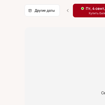
Другие даты
С