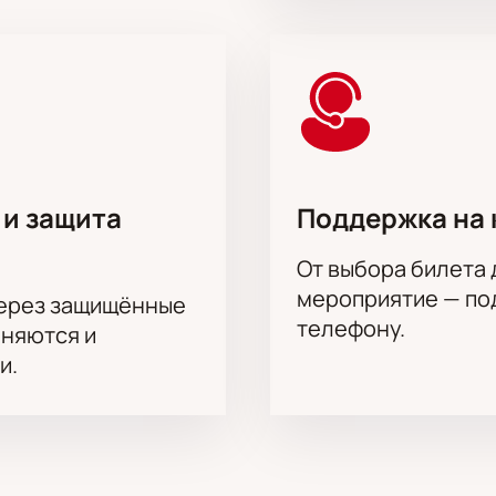
ианты для индивидуального посещения или корпоративных 
альные условия бронирования мест на спектакле. Корпорат
или выбрать отдельные зоны в зале для гостей. Наши спец
заказов и рассадки.
на актёрского состава.
 и защита
Поддержка на 
в, Никита Шаманов, Михаил Ложкин, Александр Колясников,
От выбора билета 
монов-мл., Андрей Гетта, Иван Назаров, Иван Захава, Григо
мероприятие — под
через защищённые
ександр Рыщенков, Наталья Молева, Владислава Басова, Ан
телефону.
аняются и
и.