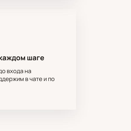
мероприятий.
ивные клиенты могут заказать
иалисты проконсультируют по
каждом шаге
 Виталий Иванов, Клим Кудашкин,
до входа на
рий Загоскин, Сергей Васильев,
держим в чате и по
на Чумак, Андрей Титов,