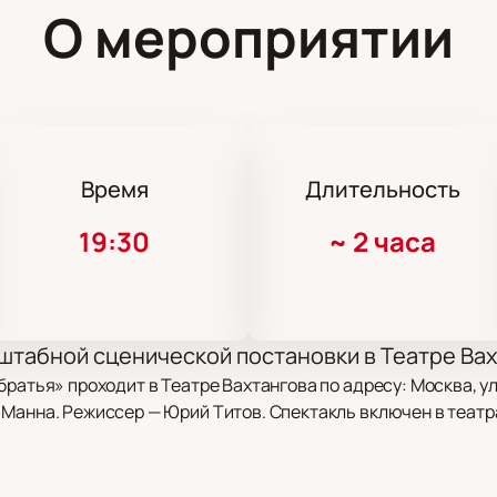
О мероприятии
Время
Длительность
19:30
~
2 часа
табной сценической постановки в Театре Вах
ратья» проходит в Театре Вахтангова по адресу: Москва, ул.
Манна. Режиссер — Юрий Титов. Спектакль включен в театр
ой саги