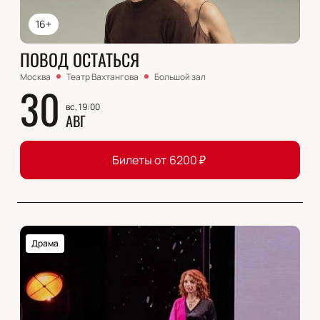
16+
ПОВОД ОСТАТЬСЯ
Москва
Театр Вахтангова
Большой зал
30
вс, 19:00
АВГ
Билеты от
6200
₽
Драма