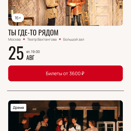
16+
ТЫ ГДЕ-ТО РЯДОМ
Москва
Театр Вахтангова
Большой зал
25
вт, 19:00
АВГ
Билеты от
3600
₽
Драма