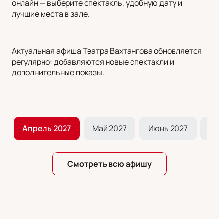
онлайн — выберите спектакль, удобную дату и
лучшие места в зале.
Актуальная афиша Театра Вахтангова обновляется
регулярно: добавляются новые спектакли и
дополнительные показы.
7
Апрель 2027
Май 2027
Июнь 2027
Ию
Смотреть всю афишу