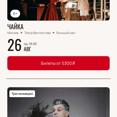
6+
ЧАЙКА
Москва
Театр Вахтангова
Большой зал
26
ср, 19:00
АВГ
Билеты от
5300
₽
Трагикомедия