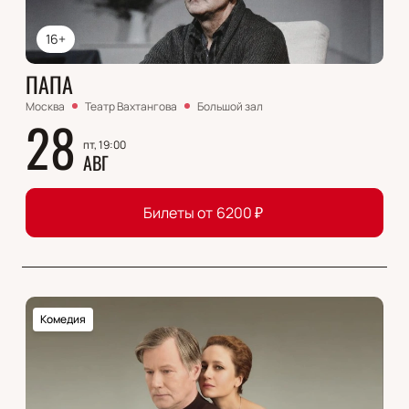
16+
ПАПА
Москва
Театр Вахтангова
Большой зал
28
пт, 19:00
АВГ
Билеты от
6200
₽
Комедия