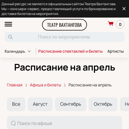
Данный ресурс не является официальным сайтом Театра Вахтангова.
Мы — консьерж-сервис, предоставляющий услуги по бронированию и
доставке билетов на мероприятия.
ТЕАТР ВАХТАНГОВА
0
Расписание спектаклей и билеты
Артисты т
Календарь
Расписание на апрель
Главная
Афиша и билеты
Расписание на апрель
Все
Август
Сентябрь
Октябрь
Н