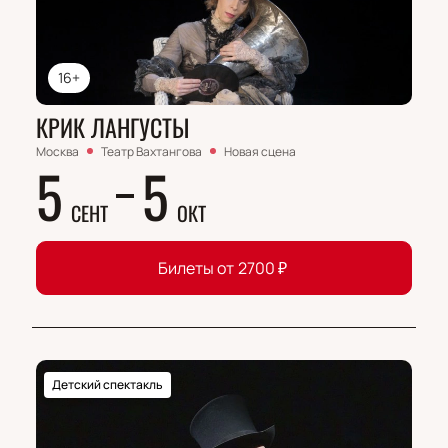
16+
КРИК ЛАНГУСТЫ
Москва
Театр Вахтангова
Новая сцена
5
5
СЕНТ
ОКТ
Билеты от
2700
₽
Детский спектакль