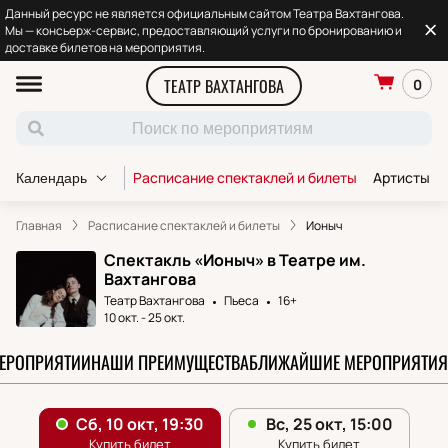
Данный ресурс не является официальным сайтом Театра Вахтангова.
Мы — консьерж-сервис, предоставляющий услуги по бронированию и
доставке билетов на мероприятия.
ТЕАТР ВАХТАНГОВА
0
Расписание спектаклей и билеты
Артисты т
Календарь
Главная
Расписание спектаклей и билеты
Ионыч
Спектакль «Ионыч» в Театре им.
Вахтангова
Театр Вахтангова
Пьеса
16+
10 окт.
-
25 окт.
МЕРОПРИЯТИИ
НАШИ ПРЕИМУЩЕСТВА
БЛИЖАЙШИЕ МЕРОПРИЯТИЯ