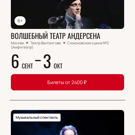
6+
ВОЛШЕБНЫЙ ТЕАТР АНДЕРСЕНА
Москва
Театр Вахтангова
Симоновская сцена №2
(Амфитеатр)
6
3
СЕНТ
ОКТ
Билеты от
2400
₽
Музыкальный спектакль