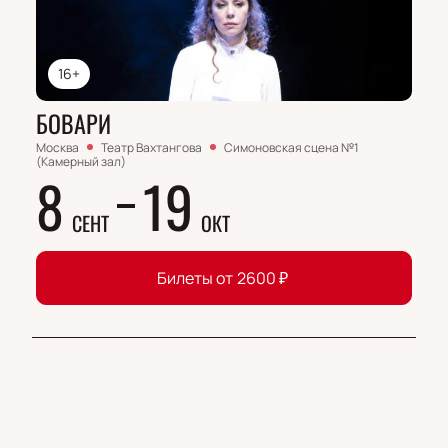
16+
БОВАРИ
Москва
Театр Вахтангова
Симоновская сцена №1
(Камерный зал)
8
19
СЕНТ
ОКТ
Билеты от
2600
₽