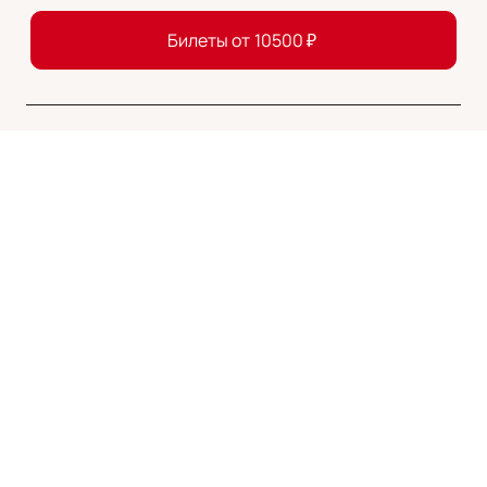
Билеты от
10500
₽
Драма
Премьера
16+
СОЛНЦЕ ЛАНДАУ
Москва
Театр Вахтангова
Большой зал
10
11
СЕНТ
ОКТ