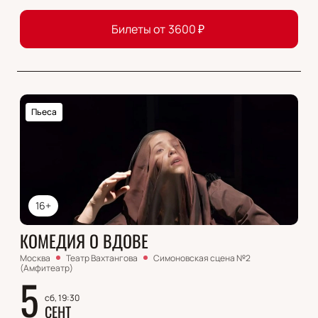
Билеты от
3600
₽
Пьеса
16+
КОМЕДИЯ О ВДОВЕ
Москва
Театр Вахтангова
Симоновская сцена №2
(Амфитеатр)
5
сб, 19:30
СЕНТ