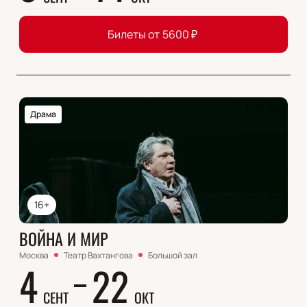
Билеты от
5600
₽
Драма
16+
ВОЙНА И МИР
Москва
Театр Вахтангова
Большой зал
4
22
СЕНТ
ОКТ