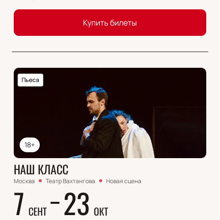
Купить билеты
Пьеса
18+
НАШ КЛАСС
Москва
Театр Вахтангова
Новая сцена
7
23
СЕНТ
ОКТ