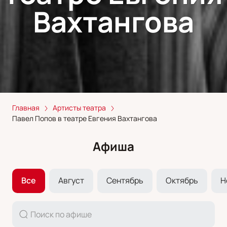
Вахтангова
Главная
Артисты театра
Павел Попов в театре Евгения Вахтангова
Афиша
Все
Август
Сентябрь
Октябрь
Н