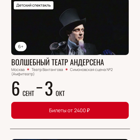
Детский спектакль
6+
ВОЛШЕБНЫЙ ТЕАТР АНДЕРСЕНА
Москва
Театр Вахтангова
Симоновская сцена №2
(Амфитеатр)
6
3
СЕНТ
ОКТ
Билеты от
2400
₽