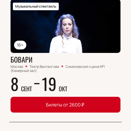
Музыкальный спектакль
16+
БОВАРИ
Москва
Театр Вахтангова
Симоновская сцена №1
(Камерный зал)
8
19
СЕНТ
ОКТ
Билеты от
2600
₽