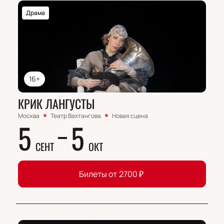
Драма
16+
КРИК ЛАНГУСТЫ
Москва
Театр Вахтангова
Новая сцена
5
5
СЕНТ
ОКТ
Билеты от
2700
₽