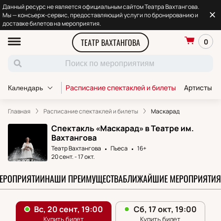
Данный ресурс не является официальным сайтом Театра Вахтангова.
Мы — консьерж-сервис, предоставляющий услуги по бронированию и
доставке билетов на мероприятия.
ТЕАТР ВАХТАНГОВА
0
Расписание спектаклей и билеты
Артисты т
Календарь
Главная
Расписание спектаклей и билеты
Маскарад
Спектакль «Маскарад» в Театре им.
Вахтангова
Театр Вахтангова
Пьеса
16+
20 сент.
-
17 окт.
МЕРОПРИЯТИИ
НАШИ ПРЕИМУЩЕСТВА
БЛИЖАЙШИЕ МЕРОПРИЯТИЯ