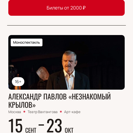
Билеты от
2000
₽
Моноспектакль
16+
АЛЕКСАНДР ПАВЛОВ «НЕЗНАКОМЫЙ
КРЫЛОВ»
Москва
Театр Вахтангова
Арт-кафе
15
23
СЕНТ
ОКТ