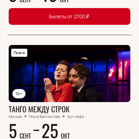
Билеты от
2700
₽
Пьеса
16+
ТАНГО МЕЖДУ СТРОК
Москва
Театр Вахтангова
Арт-кафе
5
25
СЕНТ
ОКТ