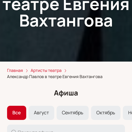
театре Евгения
Вахтангова
Главная
Артисты театра
Александр Павлов в театре Евгения Вахтангова
Афиша
Все
Август
Сентябрь
Октябрь
Н