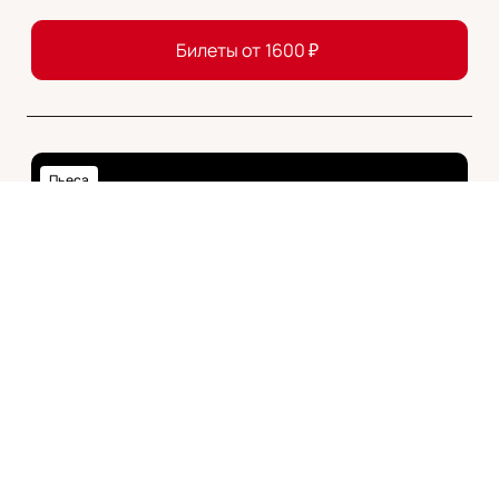
Билеты от
1600
₽
Пьеса
16+
МАСКАРАД
Москва
Театр Вахтангова
Большой зал
20
17
СЕНТ
ОКТ