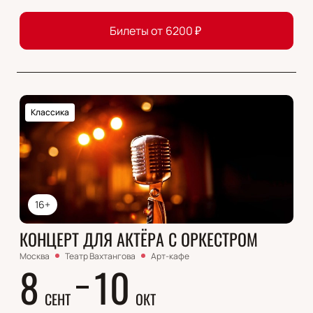
Билеты от
6200
₽
Классика
16+
КОНЦЕРТ ДЛЯ АКТЁРА С ОРКЕСТРОМ
Москва
Театр Вахтангова
Арт-кафе
8
10
СЕНТ
ОКТ