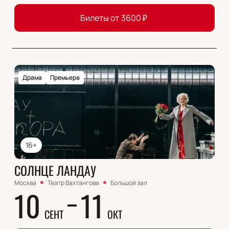
Билеты от
3600
₽
Драма
Премьера
16+
СОЛНЦЕ ЛАНДАУ
Москва
Театр Вахтангова
Большой зал
10
11
СЕНТ
ОКТ