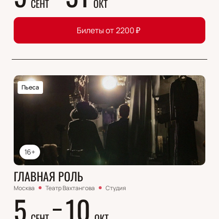
СЕНТ
ОКТ
Билеты от
2200
₽
Пьеса
16+
ГЛАВНАЯ РОЛЬ
Москва
Театр Вахтангова
Студия
5
10
СЕНТ
ОКТ