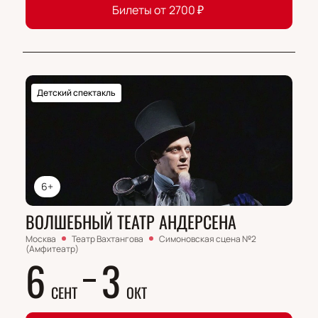
Билеты от
2700
₽
Детский спектакль
6+
ВОЛШЕБНЫЙ ТЕАТР АНДЕРСЕНА
Москва
Театр Вахтангова
Симоновская сцена №2
(Амфитеатр)
6
3
СЕНТ
ОКТ