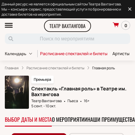
Данный ресурс не является официальным сайтом Театра Вахтангова.
Мы — консьерж-сервис, предоставляющий услуги по бронированию и
доставке билетов на мероприятия.
ТЕАТР ВАХТАНГОВА
0
Расписание спектаклей и билеты
Артисты т
Календарь
Главная
Расписание спектаклей и билеты
Главная роль
Премьера
Спектакль «Главная роль» в Театре им.
Вахтангова
Театр Вахтангова
Пьеса
16+
5 сент.
-
10 окт.
ВЫБОР ДАТЫ И МЕСТА
О МЕРОПРИЯТИИ
НАШИ ПРЕИМУЩЕСТВА