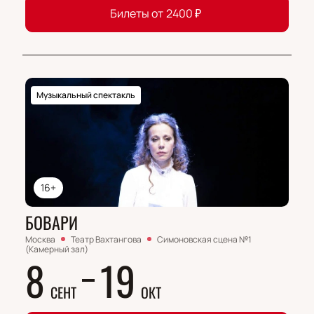
Билеты от
2400
₽
Музыкальный спектакль
16+
БОВАРИ
Москва
Театр Вахтангова
Симоновская сцена №1
(Камерный зал)
8
19
СЕНТ
ОКТ