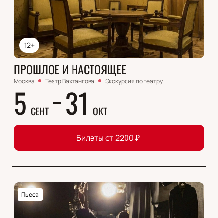
12+
ПРОШЛОЕ И НАСТОЯЩЕЕ
Москва
Театр Вахтангова
Экскурсия по театру
5
31
СЕНТ
ОКТ
Билеты от
2200
₽
Пьеса