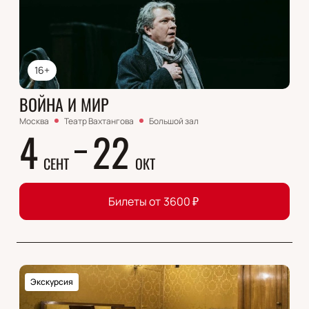
16+
ВОЙНА И МИР
Москва
Театр Вахтангова
Большой зал
4
22
СЕНТ
ОКТ
Билеты от
3600
₽
Экскурсия