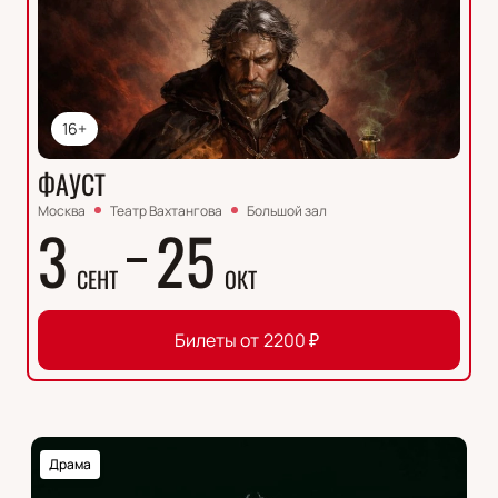
16+
ФАУСТ
Москва
Театр Вахтангова
Большой зал
3
25
СЕНТ
ОКТ
Билеты от
2200
₽
Драма