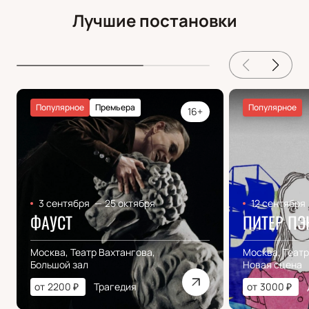
Лучшие постановки
Популярное
Премьера
Популярное
16+
3 сентября
—
25 октября
12 сентября
ФАУСТ
ПИТЕР ПЭ
Москва, Театр Вахтангова,
Москва, Театр
Большой зал
Новая сцена
от
2200
₽
Трагедия
от
3000
₽