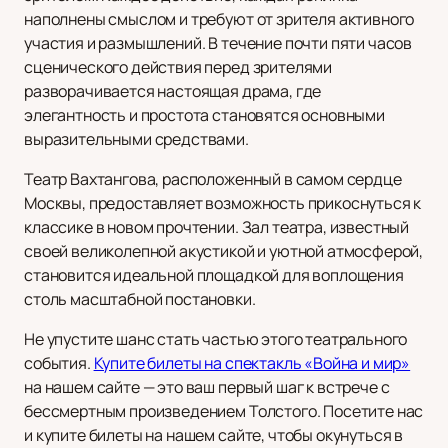
наполнены смыслом и требуют от зрителя активного
участия и размышлений. В течение почти пяти часов
сценического действия перед зрителями
разворачивается настоящая драма, где
элегантность и простота становятся основными
выразительными средствами.
Театр Вахтангова, расположенный в самом сердце
Москвы, предоставляет возможность прикоснуться к
классике в новом прочтении. Зал театра, известный
своей великолепной акустикой и уютной атмосферой,
становится идеальной площадкой для воплощения
столь масштабной постановки.
Не упустите шанс стать частью этого театрального
события.
Купите билеты на спектакль «Война и мир»
на нашем сайте — это ваш первый шаг к встрече с
бессмертным произведением Толстого. Посетите нас
и купите билеты на нашем сайте, чтобы окунуться в