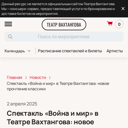
Данный ресурс не является официальным сайтом Театра Вахтангова.
Мы — консьерж-сервис, предоставляющий услуги по бронированию и
доставке билетов на мероприятия.
ТЕАТР ВАХТАНГОВА
0
Расписание спектаклей и билеты
Артисты т
Календарь
Главная
Новости
Спектакль «Война и мир» в Театре Вахтангова: новое
прочтение классики
2 апреля 2025
Спектакль «Война и мир» в
Театре Вахтангова: новое