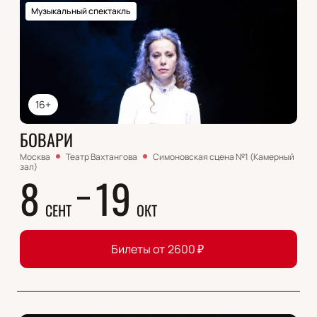
Музыкальный спектакль
16+
БОВАРИ
Москва
Театр Вахтангова
Симоновская сцена №1 (Камерный
зал)
8
19
СЕНТ
ОКТ
Билеты от
2600
₽