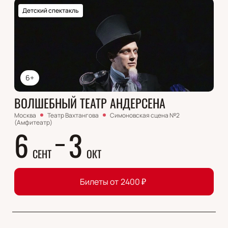
Детский спектакль
6+
ВОЛШЕБНЫЙ ТЕАТР АНДЕРСЕНА
Москва
Театр Вахтангова
Симоновская сцена №2
(Амфитеатр)
6
3
СЕНТ
ОКТ
Билеты от
2400
₽