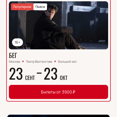
Популярное
Пьеса
16+
БЕГ
Москва
Театр Вахтангова
Большой зал
23
23
СЕНТ
ОКТ
Билеты от
3900
₽