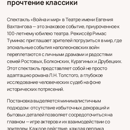
прочтение классики
Спектакль «Война и мир» в Театре имени Евгения
Вахтангова — это знаковое событие, приуроченное к
100-летнему юбилею театра. Режиссёр Римас
Туминас приглашает зрителей погрузиться в мир, где
эпохальные события наполеоновских войн
переплетаются с личными драмами и радостями
семей Ростовых, Болконских, Курагиных и Друбецких.
Этот спектакль представляет собой не просто
адаптацию романа Л.Н. Толстого, а глубокое
исследование человеческих судеб на фоне
исторических потрясений.
Постановка выделяется минималистичным
подходом: отсутствие избыточных декораций и
бытовых деталей позволяет сосредоточиться на
главном — игре актеров и их взаимодействии со
зрителем. Каждое действие, каждая реплика