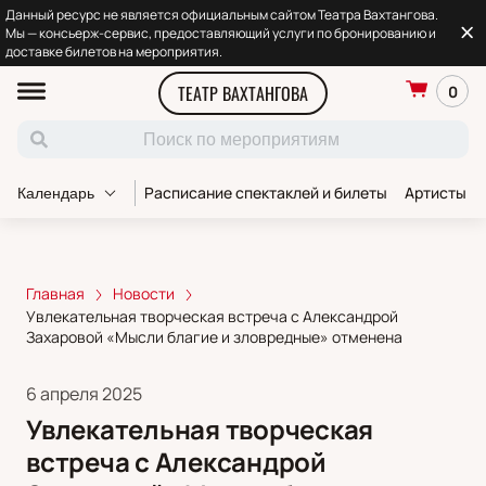
Данный ресурс не является официальным сайтом Театра Вахтангова.
Мы — консьерж-сервис, предоставляющий услуги по бронированию и
доставке билетов на мероприятия.
ТЕАТР ВАХТАНГОВА
0
Расписание спектаклей и билеты
Артисты т
Календарь
Главная
Новости
Увлекательная творческая встреча с Александрой
Захаровой «Мысли благие и зловредные» отменена
6 апреля 2025
Увлекательная творческая
встреча с Александрой