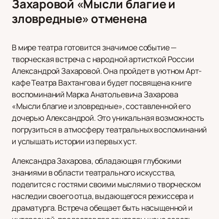
Захаровой «Мысли благие и
зловредные» отменена
В мире театра готовится значимое событие —
творческая встреча с народной артисткой России
Александрой Захаровой. Она пройдет в уютном Арт-
кафе Театра Вахтангова и будет посвящена книге
воспоминаний Марка Анатольевича Захарова
«Мысли благие и зловредные», составленной его
дочерью Александрой. Это уникальная возможность
погрузиться в атмосферу театральных воспоминаний
и услышать истории из первых уст.
Александра Захарова, обладающая глубокими
знаниями в области театрального искусства,
поделится с гостями своими мыслями о творческом
наследии своего отца, выдающегося режиссера и
драматурга. Встреча обещает быть насыщенной и