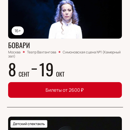
16+
БОВАРИ
Москва
Театр Вахтангова
Симоновская сцена №1 (Камерный
зал)
8
19
СЕНТ
ОКТ
Билеты от
2600
₽
Детский спектакль