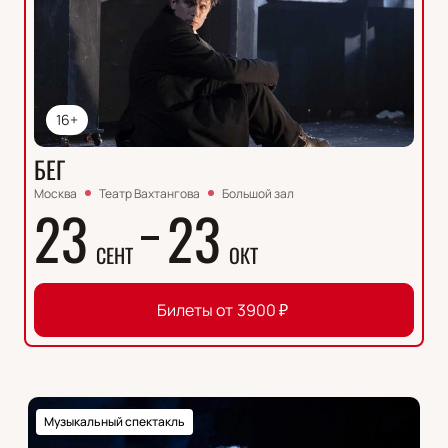
16+
БЕГ
Москва
Театр Вахтангова
Большой зал
23
23
СЕНТ
ОКТ
Билеты от
3900
₽
Музыкальный спектакль