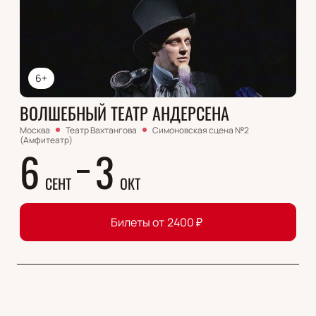
6+
ВОЛШЕБНЫЙ ТЕАТР АНДЕРСЕНА
Москва
Театр Вахтангова
Симоновская сцена №2
(Амфитеатр)
6
3
СЕНТ
ОКТ
Билеты от
2400
₽