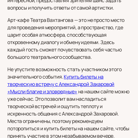
интересной, предоставляя зрителям шанс задать
вопросы и получить ответы от самой артистки.
Арт-кафе Театра Вахтангова — это не просто место
для проведения мероприятий, а пространство, где
царит особая атмосфера, способствующая
откровенному диалогу и обмену идеями. Здесь
каждый гость сможет почувствовать себя частью
большого театрального сообщества.
Не упустите возможность стать участником этого
значительного события.
Купить билеты на
творческую встречу с Александрой Захаровой
«Мысли благие и зловредные»
на нашем сайте можно
уже сейчас. Это позволит вам насладиться
творческой встречей и ощутить теплоту и
искренность общения с Александрой Захаровой.
Места ограничены, поэтому рекомендуем
поторопиться и купить билеты на нашем сайте, чтобы
принять участие в этом незабываемом вечере.