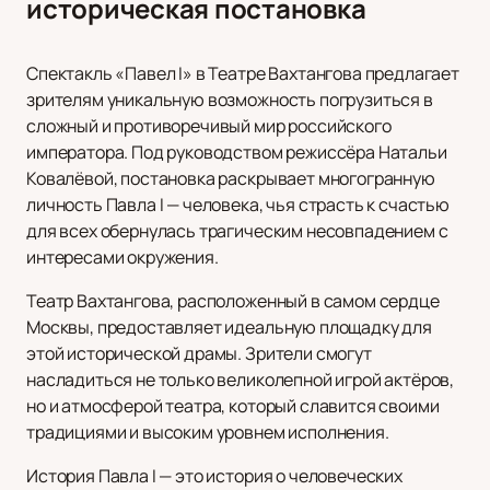
историческая постановка
Спектакль «Павел I» в Театре Вахтангова предлагает
зрителям уникальную возможность погрузиться в
сложный и противоречивый мир российского
императора. Под руководством режиссёра Натальи
Ковалёвой, постановка раскрывает многогранную
личность Павла I — человека, чья страсть к счастью
для всех обернулась трагическим несовпадением с
интересами окружения.
Театр Вахтангова, расположенный в самом сердце
Москвы, предоставляет идеальную площадку для
этой исторической драмы. Зрители смогут
насладиться не только великолепной игрой актёров,
но и атмосферой театра, который славится своими
традициями и высоким уровнем исполнения.
История Павла I — это история о человеческих