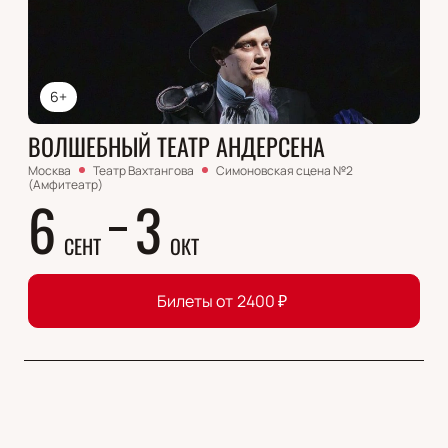
6+
ВОЛШЕБНЫЙ ТЕАТР АНДЕРСЕНА
Москва
Театр Вахтангова
Симоновская сцена №2
(Амфитеатр)
6
3
СЕНТ
ОКТ
Билеты от
2400
₽