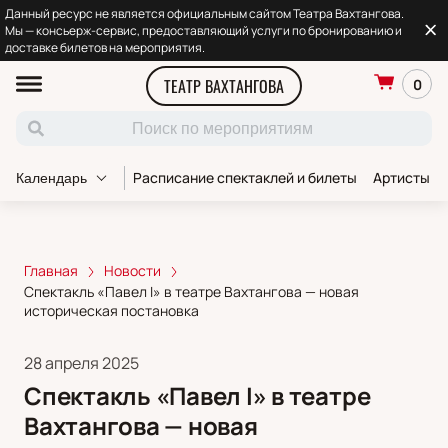
Данный ресурс не является официальным сайтом Театра Вахтангова.
Мы — консьерж-сервис, предоставляющий услуги по бронированию и
доставке билетов на мероприятия.
ТЕАТР ВАХТАНГОВА
0
Расписание спектаклей и билеты
Артисты т
Календарь
Главная
Новости
Спектакль «Павел I» в театре Вахтангова — новая
историческая постановка
28 апреля 2025
Спектакль «Павел I» в театре
Вахтангова — новая