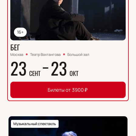
16+
БЕГ
Москва
Театр Вахтангова
Большой зал
23
23
СЕНТ
ОКТ
Билеты от
3900
₽
Музыкальный спектакль