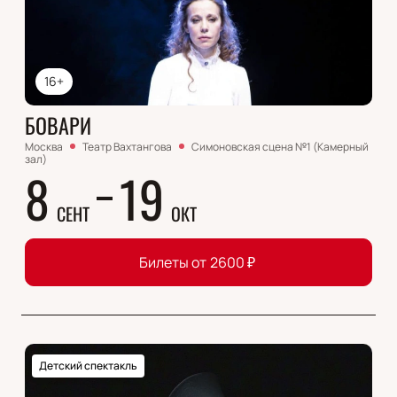
16+
БОВАРИ
Москва
Театр Вахтангова
Симоновская сцена №1 (Камерный
зал)
8
19
СЕНТ
ОКТ
Билеты от
2600
₽
Детский спектакль