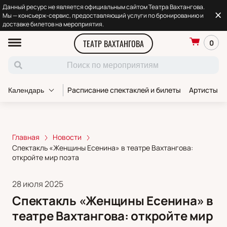
Данный ресурс не является официальным сайтом Театра Вахтангова.
Мы — консьерж-сервис, предоставляющий услуги по бронированию и
доставке билетов на мероприятия.
ТЕАТР ВАХТАНГОВА
0
Расписание спектаклей и билеты
Артисты т
Календарь
Главная
Новости
Спектакль «Женщины Есенина» в театре Вахтангова:
откройте мир поэта
28 июля 2025
Спектакль «Женщины Есенина» в
театре Вахтангова: откройте мир