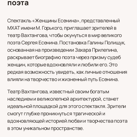
поэта
Спектакль «Женщины Есенина», представленный
МХАТ имени М. Горького, приглашает зрителей в
театр Вахтангова, чтобы окунуться в мир великого
поэта Сергея Есенина. Постановка Галины Полищук,
основанная на произведении Захара Прилепина,
раскрывает биографию поэта через призму судеб
женщин, которые вдохновляли и любили его. Это
редкая возможность увидеть, как личные отношения
влияли на творчество и жизненный путь Есенина.
Театр Вахтангова, известный своим богатым
наследием и великолепной архитектурой, станет
идеальной площадкой для этого спектакля. Зрители
смогут глубже проникнуться трагической и
вдохновляющей историей любви и творчества поэта
в этом уникальном пространстве.