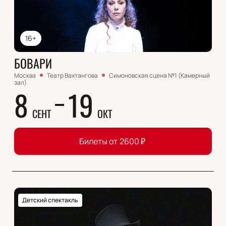
16+
БОВАРИ
Москва
Театр Вахтангова
Симоновская сцена №1 (Камерный
зал)
8
19
СЕНТ
ОКТ
Билеты от
2600
₽
Детский спектакль