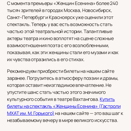
С момента премьеры «Женщин Есенина» более 240
тысяч зрителей в городах Москва, Новосибирск,
Санкт-Петербург и Красноярск уже оценили этот
спектакль. Теперь у вас есть возможность стать
частью этой театральной истории. Талантливые
актеры театра и кино воплотят на сцене сложные
взаимоотношения поэта с его возлюбленными,
показывая, как эти женщины стали его музами и как
их чувства отразились в его стихах.
Рекомендуем приобрести билеты на нашем сайте
заранее. Погрузитесь в атмосферу поэзии и драмы,
которая оставит неизгладимое впечатление. Не
упустите шанс стать частью этого значимого
культурного события в театре Вахтангова.
Купить
билеты на спектакль «Женщины Есенина» (Гастроли
МХАТ им. М. Горького)
на нашем сайте — это ваш шаг к
незабываемому вечеру в мире великого искусства.