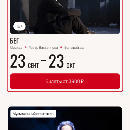
16+
БЕГ
Москва
Театр Вахтангова
Большой зал
23
23
СЕНТ
ОКТ
Билеты от
3900
₽
Музыкальный спектакль