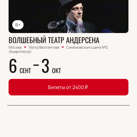
6+
ВОЛШЕБНЫЙ ТЕАТР АНДЕРСЕНА
Москва
Театр Вахтангова
Симоновская сцена №2
(Амфитеатр)
6
3
СЕНТ
ОКТ
Билеты от
2400
₽