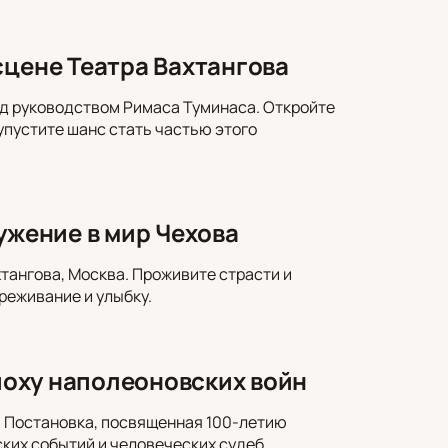
сцене Театра Вахтангова
од руководством Римаса Туминаса. Откройте
пустите шанс стать частью этого
ужение в мир Чехова
тангова, Москва. Проживите страсти и
реживание и улыбку.
эпоху наполеоновских войн
е. Постановка, посвященная 100-летию
ких событий и человеческих судеб.