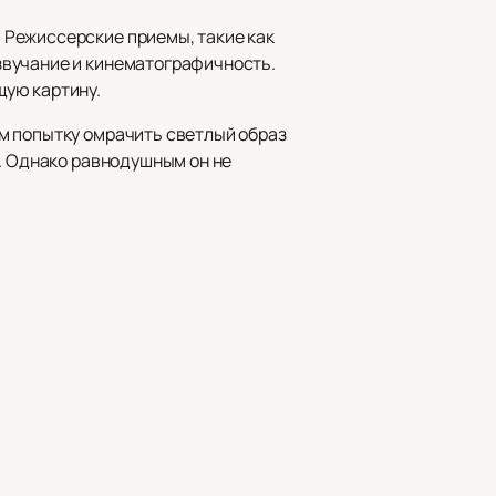
 Режиссерские приемы, такие как
звучание и кинематографичность.
щую картину.
м попытку омрачить светлый образ
и. Однако равнодушным он не