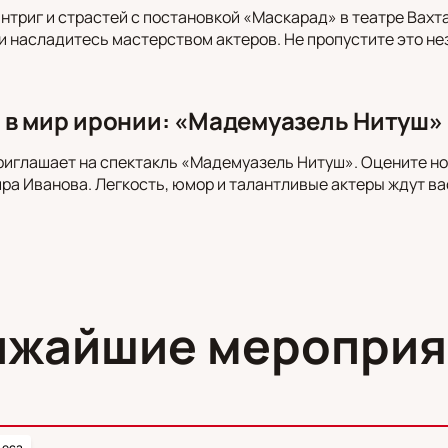
интриг и страстей с постановкой «Маскарад» в театре Вахта
и насладитесь мастерством актеров. Не пропустите это н
 в мир иронии: «Мадемуазель Нитуш» 
риглашает на спектакль «Мадемуазель Нитуш». Оцените но
а Иванова. Легкость, юмор и талантливые актеры ждут ва
ижайшие мероприя
ьеса