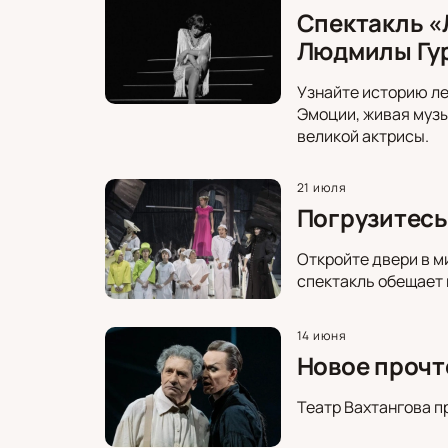
Спектакль «
Людмилы Гу
Узнайте историю ле
Эмоции, живая музы
великой актрисы.
21 июля
Погрузитесь
Откройте двери в м
спектакль обещает 
14 июня
Новое прочт
Театр Вахтангова п