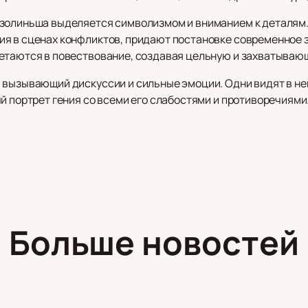
золиньша выделяется символизмом и вниманием к деталям.
я в сценах конфликтов, придают постановке современное 
етаются в повествование, создавая цельную и захватываю
 вызывающий дискуссии и сильные эмоции. Одни видят в не
ый портрет гения со всеми его слабостями и противоречиям
Больше новостей