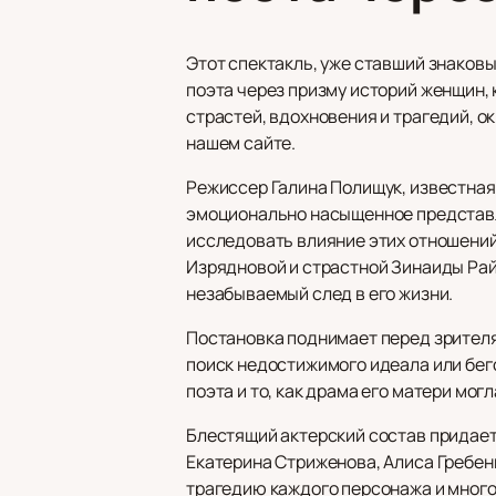
Этот спектакль, уже ставший знаковы
поэта через призму историй женщин, 
страстей, вдохновения и трагедий, 
нашем сайте.
Режиссер Галина Полищук, известна
эмоционально насыщенное представле
исследовать влияние этих отношений 
Изрядновой и страстной Зинаиды Рай
незабываемый след в его жизни.
Постановка поднимает перед зрителям
поиск недостижимого идеала или бег
поэта и то, как драма его матери мог
Блестящий актерский состав придает 
Екатерина Стриженова, Алиса Гребен
трагедию каждого персонажа и мног