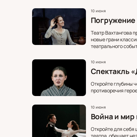
10 июня
Погружение 
Театр Вахтангова п
новые грани класси
театрального событ
10 июня
Спектакль «
Откройте глубины ч
противоречия герое
10 июня
Война и мир 
Откройте для себя 
театра, обещает не