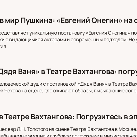
в мир Пушкина: «Евгений Онегин» на 
редставляет уникальную постановку «Евгения Онегина» п
ки с выдающимися актерами и современным подходом. Не у
ия!
Дядя Ваня» в Театре Вахтангова: погр
еловеческой души с постановкой «Дядя Ваня» в Театре Вах
в Чехова на сцене, где оживают образы, вызывающие сопе
в Театре Вахтангова: Погрузитесь в 
шедевр Л.Н. Толстого на сцене Театра Вахтангова в Москв
забываемые эмоции и глубокое погружение в мир историчес