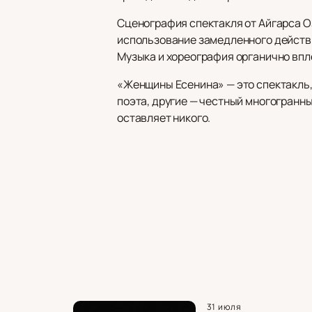
Сценография спектакля от Айгарса О
использование замедленного действи
Музыка и хореография органично впл
«Женщины Есенина» — это спектакль,
поэта, другие — честный многогранн
оставляет никого.
31 июля