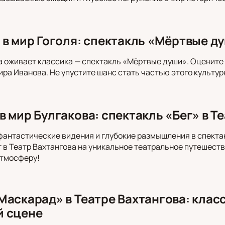
 в мир Гоголя: спектакль «Мёртвые ду
а оживает классика — спектакль «Мёртвые души». Оцените
ра Иванова. Не упустите шанс стать частью этого культур
 мир Булгакова: спектакль «Бег» в Т
фантастические видения и глубокие размышления в спекта
 в Театр Вахтангова на уникальное театральное путешеств
тмосферу!
Маскарад» в Театре Вахтангова: клас
й сцене