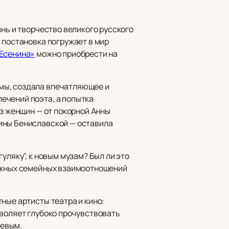
нь и творчество великого русского
 постановка погружает в мир
 Есенина»
можно приобрести на
мы, создала впечатляющее и
ечений поэта, а попытка
из женщин — от покорной Анны
ины Бениславской — оставила
уляку", к новым музам? Был ли это
ложных семейных взаимоотношений
ные артисты театра и кино:
зволяет глубоко прочувствовать
цевым.