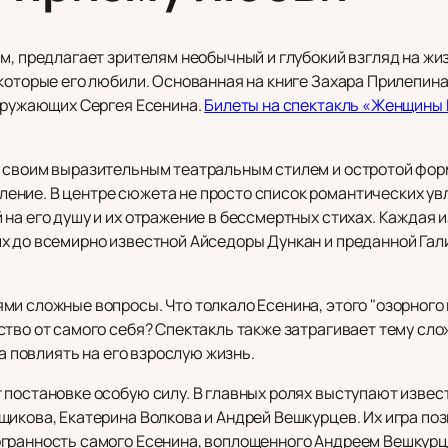
м, предлагает зрителям необычный и глубокий взгляд на жиз
которые его любили. Основанная на книге Захара Прилепина
окружающих Сергея Есенина.
Билеты на спектакль «Женщины
я своим выразительным театральным стилем и остротой фор
ние. В центре сюжета не просто список романтических увл
на его душу и их отражение в бессмертных стихах. Каждая 
х до всемирно известной Айседоры Дункан и преданной Гал
и сложные вопросы. Что толкало Есенина, этого "озорного г
ство от самого себя? Спектакль также затрагивает тему с
ла повлиять на его взрослую жизнь.
постановке особую силу. В главных ролях выступают извест
щикова, Екатерина Волкова и Андрей Вешкурцев. Их игра по
огранность самого Есенина, воплощенного Андреем Вешкур