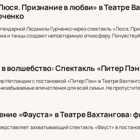
Люся. Признание в любви» в Театре Ва
рченко
гендарной Людмилы Гурченко через спектакль «Люся. Приз
ка и танцы создают неповторимую атмосферу. Почувствуйт
 в волшебство: Спектакль «Питер Пэн
ир Нетландии с постановкой «Питер Пэн» в Театре Вахтанг
незабываемые впечатления для всей семьи. Не пропустите
ение «Фауста» в Театре Вахтангова: 
редставляет захватывающий спектакль «Фауст» в постано