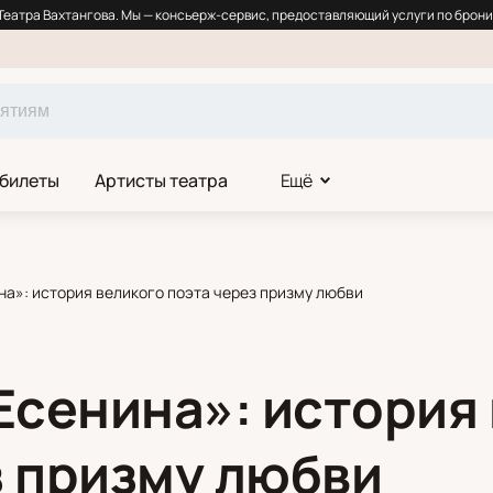
еатра Вахтангова. Мы — консьерж-сервис, предоставляющий услуги по брони
 билеты
Артисты театра
Ещё
а»: история великого поэта через призму любви
сенина»: история 
з призму любви