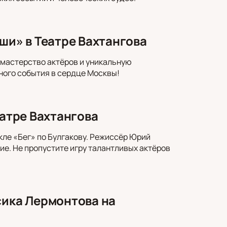
ши» в Театре Вахтангова
 мастерство актёров и уникальную
ного события в сердце Москвы!
еатре Вахтангова
кле «Бег» по Булгакову. Режиссёр Юрий
ие. Не пропустите игру талантливых актёров
сика Лермонтова на