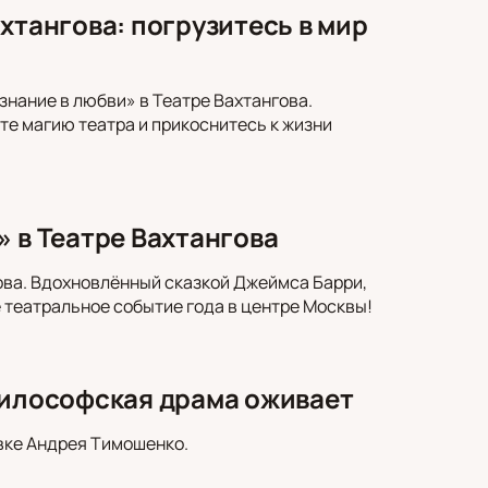
хтангова: погрузитесь в мир
нание в любви» в Театре Вахтангова.
е магию театра и прикоснитесь к жизни
» в Театре Вахтангова
ова. Вдохновлённый сказкой Джеймса Барри,
 театральное событие года в центре Москвы!
философская драма оживает
вке Андрея Тимошенко.