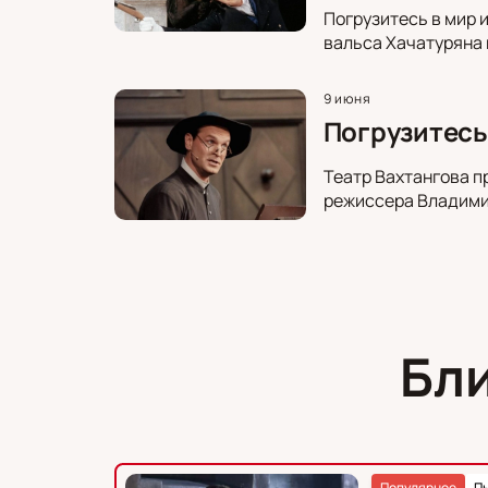
Погрузитесь в мир 
вальса Хачатуряна 
9 июня
Погрузитесь
Театр Вахтангова п
режиссера Владимир
Бл
Популярное
П