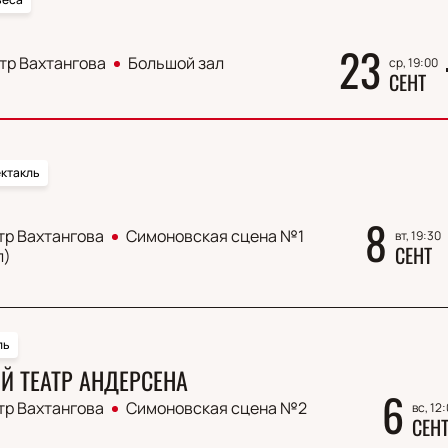
23
тр Вахтангова
Большой зал
ср, 19:00
СЕНТ
ктакль
8
тр Вахтангова
Симоновская сцена №1
вт, 19:30
СЕНТ
л)
ль
 ТЕАТР АНДЕРСЕНА
6
тр Вахтангова
Симоновская сцена №2
вс, 12
СЕН