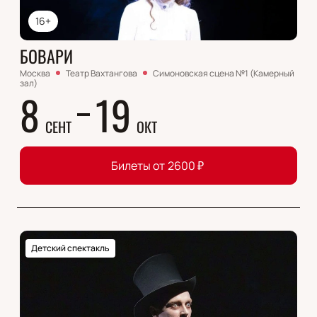
16+
БОВАРИ
Москва
Театр Вахтангова
Симоновская сцена №1 (Камерный
зал)
8
19
СЕНТ
ОКТ
Билеты от
2600
₽
Детский спектакль