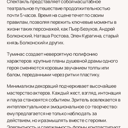
Спектакль представляет собой масштабное
театральное путешествие продолжительностью
почти 5 часов. Время на сцене течет по своим
правилам, позволяя пережить ключевые моменты в
жизни таких персонажей, как Пьер Безухов, Андрей
Болконский, Наташа Ростова, Элен Курагина, старый
князь Болконский и других.
Туминас создает невероятную полифонию
характеров: крупные планы душевной драмы одного
героя сменяются хоровым звучанием толпы или
балом, переданными через ритм и пластику.
Минимализм декораций подчеркивает высочайшее
мастерство актеров. Каждый жест, взгляд, интонация
и пауза становятся событием. Зритель вовлекается в
интеллектуальное и эмоциональное со-творчество:
ему предлагается не только наблюдать за
действием, но и размышлять вместе с героями.
Элегантность и сдержанность формы контрастируют