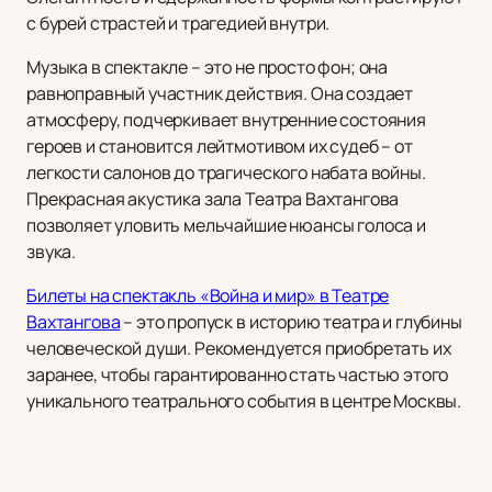
с бурей страстей и трагедией внутри.
Музыка в спектакле – это не просто фон; она
равноправный участник действия. Она создает
атмосферу, подчеркивает внутренние состояния
героев и становится лейтмотивом их судеб – от
легкости салонов до трагического набата войны.
Прекрасная акустика зала Театра Вахтангова
позволяет уловить мельчайшие нюансы голоса и
звука.
Билеты на спектакль «Война и мир» в Театре
Вахтангова
– это пропуск в историю театра и глубины
человеческой души. Рекомендуется приобретать их
заранее, чтобы гарантированно стать частью этого
уникального театрального события в центре Москвы.