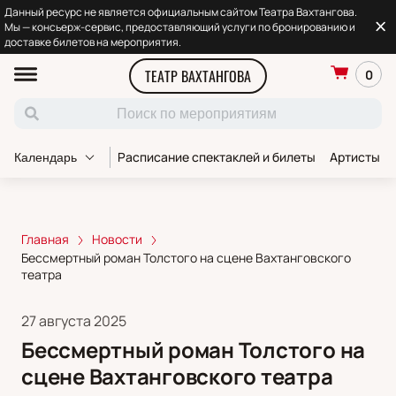
Данный ресурс не является официальным сайтом Театра Вахтангова.
Мы — консьерж-сервис, предоставляющий услуги по бронированию и
доставке билетов на мероприятия.
ТЕАТР ВАХТАНГОВА
0
Расписание спектаклей и билеты
Артисты т
Календарь
Главная
Новости
Бессмертный роман Толстого на сцене Вахтанговского
театра
27 августа 2025
Бессмертный роман Толстого на
сцене Вахтанговского театра