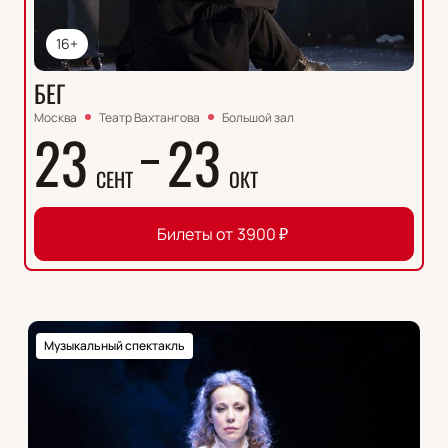
16+
БЕГ
Москва
Театр Вахтангова
Большой зал
23
23
СЕНТ
ОКТ
Билеты от
3900
₽
Музыкальный спектакль