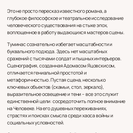
Это не просто пересказ известного романа, а
глубокое философское и театральное исследование
человеческого существования на стыке эпох,
воплощенное в работу выдающихся мастеров сцены.
Туминас сознательно избегает масштабности и
буквального подхода. Здесь нет масштабных
сражений с тысячами солдат и пышных интерьеров.
Сценография, созданная Адомасом Яцовскисом,
отличается гениальной простотой и
метафоричностью. Пустая сцена, несколько
ключевых объектов (скамьи, стол, зеркало),
выразительное освещение и тени – все это служит
единственной цели: сосредоточить полное внимание
на Человеке. На его душевных переживаниях,
страстях и поисках смысла среди хаоса войны и
социальных условностей.