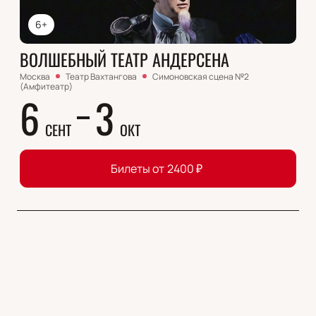
6+
ВОЛШЕБНЫЙ ТЕАТР АНДЕРСЕНА
Москва
Театр Вахтангова
Симоновская сцена №2
(Амфитеатр)
6
3
СЕНТ
ОКТ
Билеты от
2400
₽