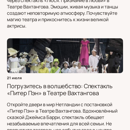
через спектакль «Люся. Признание в любви» в
Театре Вахтангова. Эмоции, живая музыка и танцы
создают неповторимую атмосферу. Почувствуйте
магию театра и прикоснитесь к жизни великой
актрисы.
21 июля
Погрузитесь в волшебство: Спектакль
«Питер Пэн» в Театре Вахтангова
Откройте двери в мир Нетландии с постановкой
«Питер Пэн» в Театре Вахтангова. Вдохновлённый
сказкой Джеймса Барри, спектакль обещает
незабываемые впечатления для всей семьи. Не