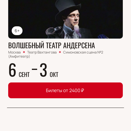
6+
ВОЛШЕБНЫЙ ТЕАТР АНДЕРСЕНА
Москва
Театр Вахтангова
Симоновская сцена №2
(Амфитеатр)
6
3
СЕНТ
ОКТ
Билеты от
2400
₽