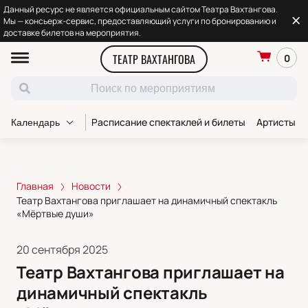
Данный ресурс не является официальным сайтом Театра Вахтангова.
Мы — консьерж-сервис, предоставляющий услуги по бронированию и
доставке билетов на мероприятия.
ТЕАТР ВАХТАНГОВА
0
Расписание спектаклей и билеты
Артисты т
Календарь
Главная
Новости
Театр Вахтангова приглашает на динамичный спектакль
«Мёртвые души»
20 сентября 2025
Театр Вахтангова приглашает на
динамичный спектакль