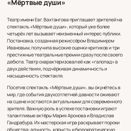
«Мёртвые души»
Театр имени Евг. Вахтангова приглашает зрителей на
спектакль «Мёртвые души», который уже более
четырёх лет вызывает неизменный интерес публики.
Постановка, созданная режиссёром Владимиром
Ивановым, получила высокие оценки критиков и три
престижные театральные премии сразу после своего
дебюта. Театр охарактеризовал её как «галопад» в
двух действиях, подчёркивая динамичность и
насыщенность спектакля.
Посетив спектакль «Мёртвые души», вы окунётесь в
мир, где события двухсотлетней давности оживают
на сцене и остаются актуальными для современного
зрителя. Важную роль в успехе постановки играют
талантливые актёры Мария Аронова и Владислав
Гандрабура. Их мастерская игра раскрывает пороки
общества: алчность, корысть и бюрократическую