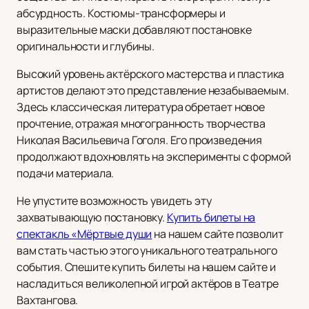
абсурдность. Костюмы-трансформеры и
выразительные маски добавляют постановке
оригинальности и глубины.
Высокий уровень актёрского мастерства и пластика
артистов делают это представление незабываемым.
Здесь классическая литература обретает новое
прочтение, отражая многогранность творчества
Николая Васильевича Гоголя. Его произведения
продолжают вдохновлять на эксперименты с формой
подачи материала.
Не упустите возможность увидеть эту
захватывающую постановку.
Купить билеты на
спектакль «Мёртвые души
на нашем сайте позволит
вам стать частью этого уникального театрального
события. Спешите купить билеты на нашем сайте и
насладиться великолепной игрой актёров в Театре
Вахтангова.