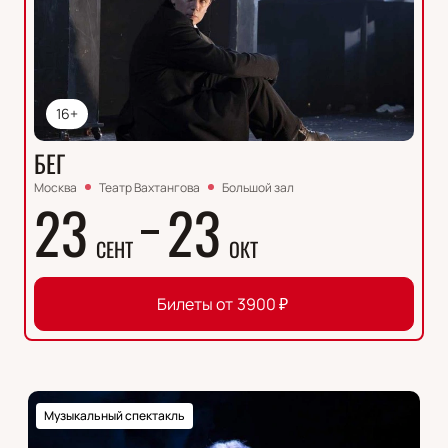
16+
БЕГ
Москва
Театр Вахтангова
Большой зал
23
23
СЕНТ
ОКТ
Билеты от
3900
₽
Музыкальный спектакль