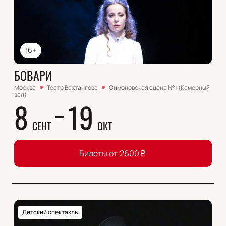
16+
БОВАРИ
Москва
Театр Вахтангова
Симоновская сцена №1 (Камерный
зал)
8
19
СЕНТ
ОКТ
Билеты от
2600
₽
Детский спектакль