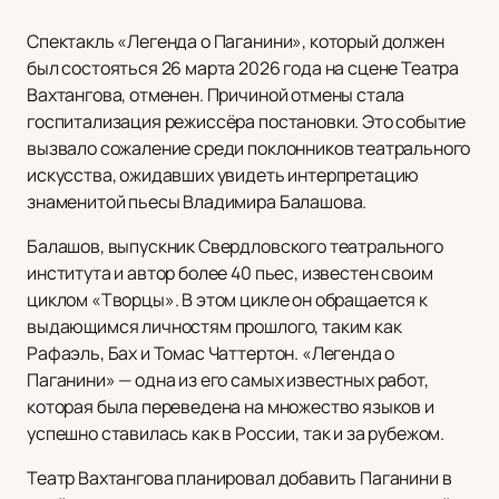
Спектакль «Легенда о Паганини», который должен
был состояться 26 марта 2026 года на сцене Театра
Вахтангова, отменен. Причиной отмены стала
госпитализация режиссёра постановки. Это событие
вызвало сожаление среди поклонников театрального
искусства, ожидавших увидеть интерпретацию
знаменитой пьесы Владимира Балашова.
Балашов, выпускник Свердловского театрального
института и автор более 40 пьес, известен своим
циклом «Творцы». В этом цикле он обращается к
выдающимся личностям прошлого, таким как
Рафаэль, Бах и Томас Чаттертон. «Легенда о
Паганини» — одна из его самых известных работ,
которая была переведена на множество языков и
успешно ставилась как в России, так и за рубежом.
Театр Вахтангова планировал добавить Паганини в