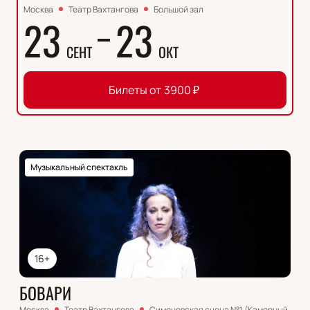
Москва
Театр Вахтангова
Большой зал
23
23
СЕНТ
ОКТ
Билеты от
3900
₽
Музыкальный спектакль
16+
БОВАРИ
Москва
Театр Вахтангова
Симоновская сцена №1 (Камерный