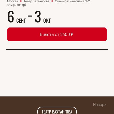
Москва
Театр Вахтангова
Симоновская сцена №2
(Амфитеатр)
6
3
СЕНТ
ОКТ
Билеты от
2400
₽
Наверх
ТЕАТР ВАХТАНГОВА