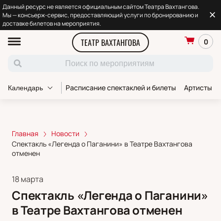
Данный ресурс не является официальным сайтом Театра Вахтангова.
Мы — консьерж-сервис, предоставляющий услуги по бронированию и
доставке билетов на мероприятия.
ТЕАТР ВАХТАНГОВА
0
Расписание спектаклей и билеты
Артисты т
Календарь
Главная
Новости
Спектакль «Легенда о Паганини» в Театре Вахтангова
отменен
18 марта
Спектакль «Легенда о Паганини»
в Театре Вахтангова отменен