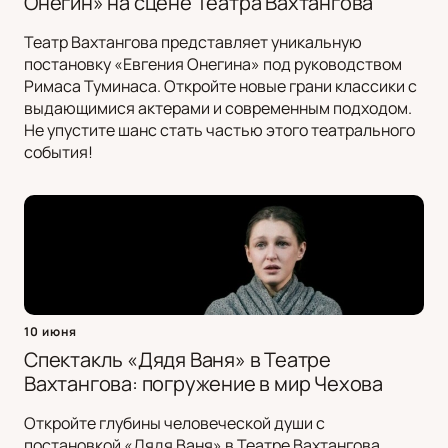
Онегин» на сцене Театра Вахтангова
Театр Вахтангова представляет уникальную
постановку «Евгения Онегина» под руководством
Римаса Туминаса. Откройте новые грани классики с
выдающимися актерами и современным подходом.
Не упустите шанс стать частью этого театрального
события!
10 июня
Спектакль «Дядя Ваня» в Театре
Вахтангова: погружение в мир Чехова
Откройте глубины человеческой души с
постановкой «Дядя Ваня» в Театре Вахтангова,