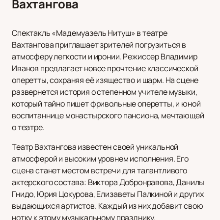
Вахтангова
Спектакль «Мадемуазель Нитуш» в театре
Вахтангова приглашает зрителей погрузиться в
атмосферу легкости и иронии. Режиссер Владимир
Иванов предлагает новое прочтение классической
оперетты, сохраняя её изящество и шарм. На сцене
развернется история о степенном учителе музыки,
который тайно пишет фривольные оперетты, и юной
воспитаннице монастырского пансиона, мечтающей
о театре.
Театр Вахтангова известен своей уникальной
атмосферой и высоким уровнем исполнения. Его
сцена станет местом встречи для талантливого
актерского состава: Виктора Добронравова, Данилы
Гнидо, Юрия Цокурова, Елизаветы Палкиной и других
выдающихся артистов. Каждый из них добавит свою
нотку к этому музыкальному празднику.