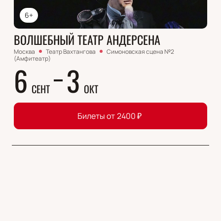
6+
ВОЛШЕБНЫЙ ТЕАТР АНДЕРСЕНА
Москва
Театр Вахтангова
Симоновская сцена №2
(Амфитеатр)
6
3
СЕНТ
ОКТ
Билеты от
2400
₽