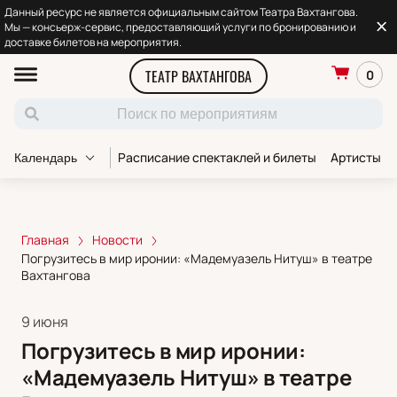
Данный ресурс не является официальным сайтом Театра Вахтангова.
Мы — консьерж-сервис, предоставляющий услуги по бронированию и
доставке билетов на мероприятия.
ТЕАТР ВАХТАНГОВА
0
Расписание спектаклей и билеты
Артисты т
Календарь
Главная
Новости
Погрузитесь в мир иронии: «Мадемуазель Нитуш» в театре
Вахтангова
9 июня
Погрузитесь в мир иронии:
«Мадемуазель Нитуш» в театре