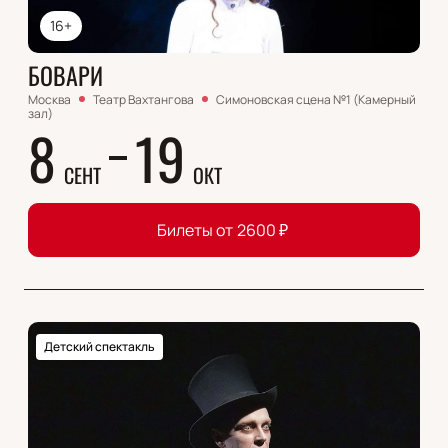
16+
БОВАРИ
Москва
Театр Вахтангова
Симоновская сцена №1 (Камерный
зал)
8
19
СЕНТ
ОКТ
Билеты от
2600
₽
Детский спектакль