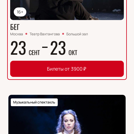
16+
БЕГ
Москва
Театр Вахтангова
Большой зал
23
23
СЕНТ
ОКТ
Билеты от
3900
₽
Музыкальный спектакль